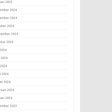
uari 2025
ember 2024
ember 2024
ober 2024
tember 2024
stus 2024
 2024
i 2024
 2024
l 2024
et 2024
ruari 2024
uari 2024
ember 2023