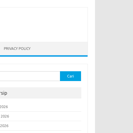
PRIVACY POLICY
k:
rsip
 2026
i 2026
 2026