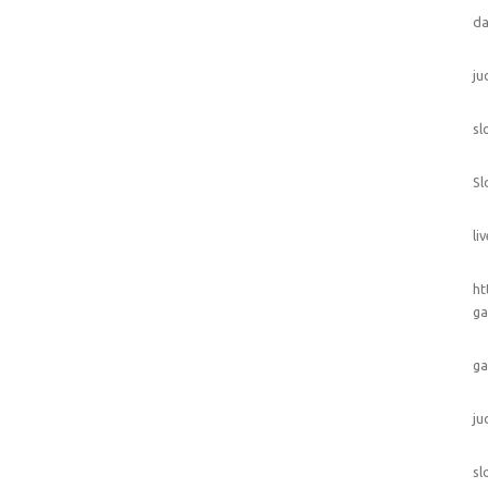
da
ju
sl
Sl
li
ht
ga
ga
ju
sl