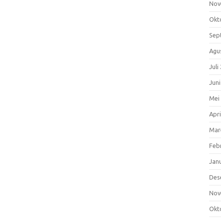
Nov
Okt
Sep
Agu
Juli
Jun
Mei
Apri
Mar
Feb
Jan
Des
Nov
Okt