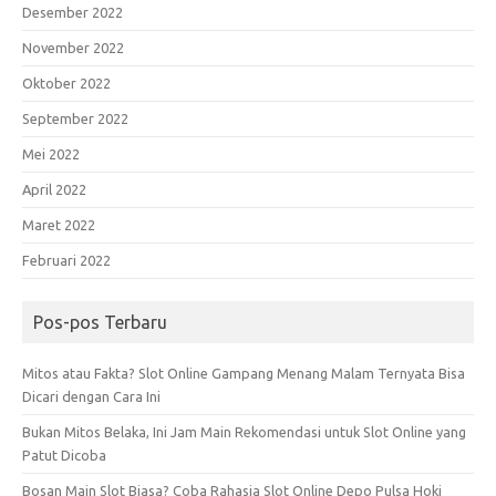
Desember 2022
November 2022
Oktober 2022
September 2022
Mei 2022
April 2022
Maret 2022
Februari 2022
Pos-pos Terbaru
Mitos atau Fakta? Slot Online Gampang Menang Malam Ternyata Bisa
Dicari dengan Cara Ini
Bukan Mitos Belaka, Ini Jam Main Rekomendasi untuk Slot Online yang
Patut Dicoba
Bosan Main Slot Biasa? Coba Rahasia Slot Online Depo Pulsa Hoki