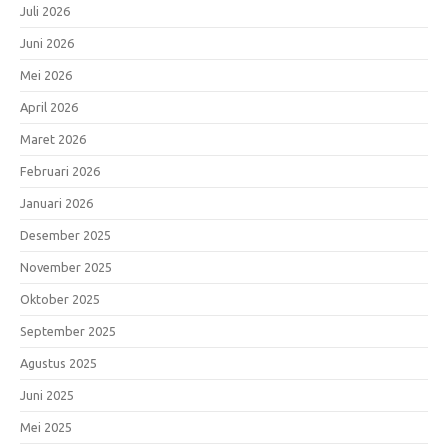
Juli 2026
Juni 2026
Mei 2026
April 2026
Maret 2026
Februari 2026
Januari 2026
Desember 2025
November 2025
Oktober 2025
September 2025
Agustus 2025
Juni 2025
Mei 2025