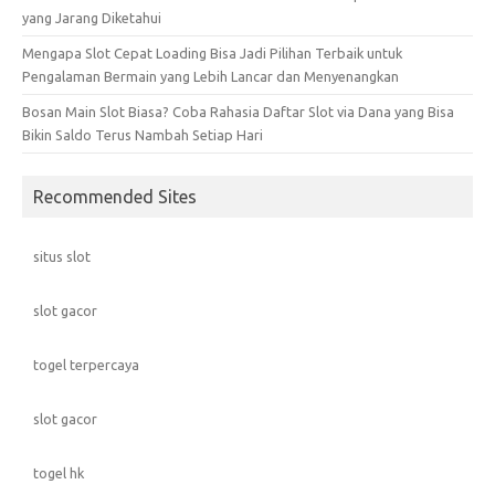
yang Jarang Diketahui
Mengapa Slot Cepat Loading Bisa Jadi Pilihan Terbaik untuk
Pengalaman Bermain yang Lebih Lancar dan Menyenangkan
Bosan Main Slot Biasa? Coba Rahasia Daftar Slot via Dana yang Bisa
Bikin Saldo Terus Nambah Setiap Hari
Recommended Sites
situs slot
slot gacor
togel terpercaya
slot gacor
togel hk