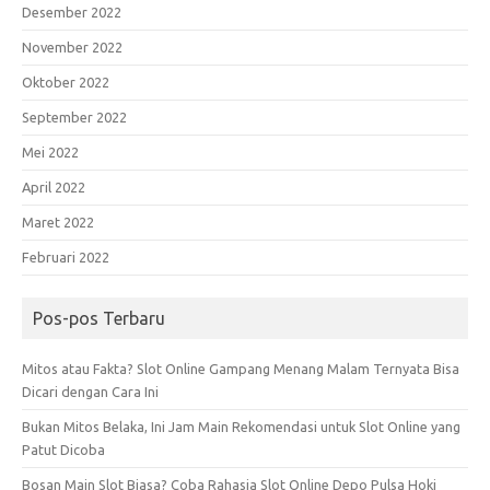
Desember 2022
November 2022
Oktober 2022
September 2022
Mei 2022
April 2022
Maret 2022
Februari 2022
Pos-pos Terbaru
Mitos atau Fakta? Slot Online Gampang Menang Malam Ternyata Bisa
Dicari dengan Cara Ini
Bukan Mitos Belaka, Ini Jam Main Rekomendasi untuk Slot Online yang
Patut Dicoba
Bosan Main Slot Biasa? Coba Rahasia Slot Online Depo Pulsa Hoki