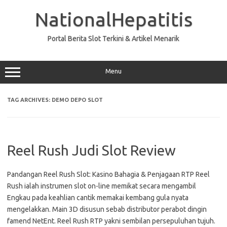
Skip
to
NationalHepatitis
content
Portal Berita Slot Terkini & Artikel Menarik
Menu
TAG ARCHIVES:
DEMO DEPO SLOT
Reel Rush Judi Slot Review
Pandangan Reel Rush Slot: Kasino Bahagia & Penjagaan RTP Reel
Rush ialah instrumen slot on-line memikat secara mengambil
Engkau pada keahlian cantik memakai kembang gula nyata
mengelakkan. Main 3D disusun sebab distributor perabot dingin
famend NetEnt. Reel Rush RTP yakni sembilan persepuluhan tujuh.