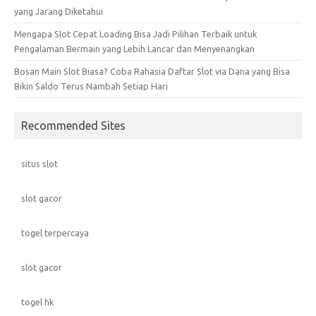
yang Jarang Diketahui
Mengapa Slot Cepat Loading Bisa Jadi Pilihan Terbaik untuk
Pengalaman Bermain yang Lebih Lancar dan Menyenangkan
Bosan Main Slot Biasa? Coba Rahasia Daftar Slot via Dana yang Bisa
Bikin Saldo Terus Nambah Setiap Hari
Recommended Sites
situs slot
slot gacor
togel terpercaya
slot gacor
togel hk