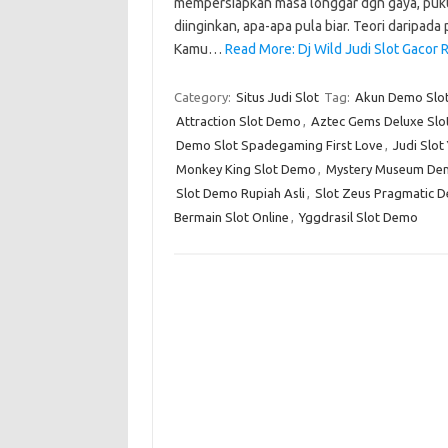
mempersiapkan masa longgar dgn gaya, puk
diinginkan, apa-apa pula biar. Teori daripad
Kamu…
Read More: Dj Wild Judi Slot Gacor 
Category:
Situs Judi Slot
Tag:
Akun Demo Slot
Attraction Slot Demo
,
Aztec Gems Deluxe Sl
Demo Slot Spadegaming First Love
,
Judi Slot
Monkey King Slot Demo
,
Mystery Museum Dem
Slot Demo Rupiah Asli
,
Slot Zeus Pragmatic 
Bermain Slot Online
,
Yggdrasil Slot Demo