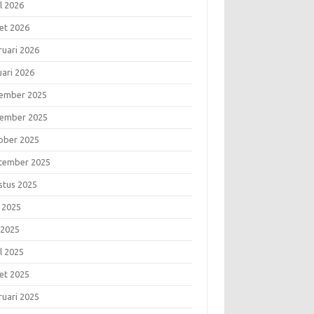
l 2026
et 2026
ruari 2026
uari 2026
ember 2025
ember 2025
ober 2025
tember 2025
stus 2025
i 2025
 2025
l 2025
et 2025
ruari 2025