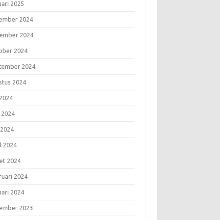
uari 2025
ember 2024
ember 2024
ober 2024
tember 2024
stus 2024
 2024
i 2024
 2024
l 2024
et 2024
ruari 2024
uari 2024
ember 2023