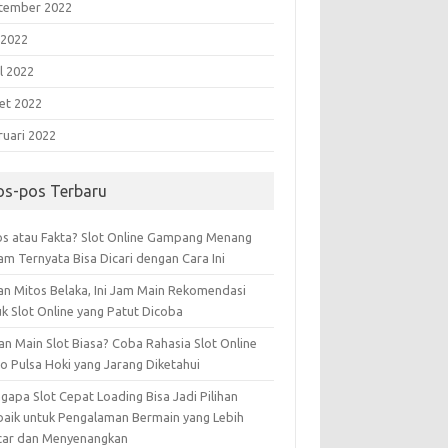
tember 2022
 2022
l 2022
et 2022
ruari 2022
os-pos Terbaru
os atau Fakta? Slot Online Gampang Menang
am Ternyata Bisa Dicari dengan Cara Ini
an Mitos Belaka, Ini Jam Main Rekomendasi
uk Slot Online yang Patut Dicoba
an Main Slot Biasa? Coba Rahasia Slot Online
o Pulsa Hoki yang Jarang Diketahui
gapa Slot Cepat Loading Bisa Jadi Pilihan
baik untuk Pengalaman Bermain yang Lebih
car dan Menyenangkan