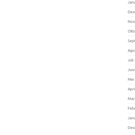
Jan
Des
Nov
Okt
Sep
Agu
Juli
Jun
Mei
Apri
Mar
Feb
Jan
Des