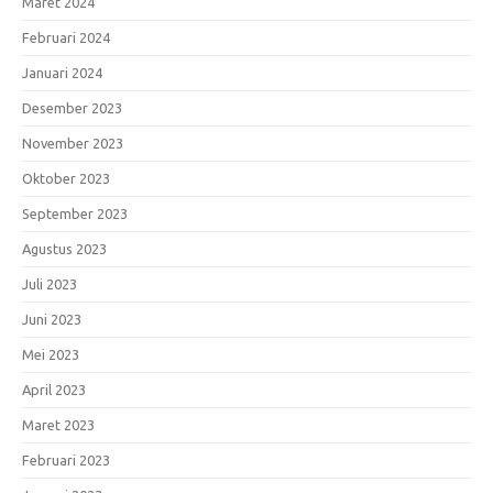
Maret 2024
Februari 2024
Januari 2024
Desember 2023
November 2023
Oktober 2023
September 2023
Agustus 2023
Juli 2023
Juni 2023
Mei 2023
April 2023
Maret 2023
Februari 2023