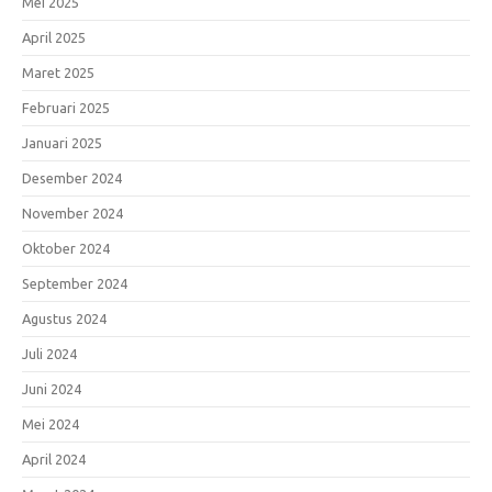
Mei 2025
April 2025
Maret 2025
Februari 2025
Januari 2025
Desember 2024
November 2024
Oktober 2024
September 2024
Agustus 2024
Juli 2024
Juni 2024
Mei 2024
April 2024