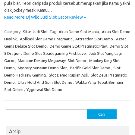
pula biar. Teori daripada produk tersebut merupakan jika Kamu yakni
disk jockey meski Kamu…
Read More: Dj Wild Judi Slot Gacor Review »
Category:
Situs Judi Slot
Tag:
Akun Demo Slot Mania
,
Akun Slot Demo
Heylink
,
Aplikasi Slot Demo Pragmatic
,
Attraction Slot Demo
,
Aztec
Gems Deluxe Slot Demo
,
Demo Game Slot Pragmatic Play
,
Demo Slot
5 Dragon
,
Demo Slot Spadegaming First Love
,
Judi Slot Yang Lagi
Gacor
,
Madame Destiny Megaways Slot Demo
,
Monkey King Slot
Demo
,
Mystery Museum Demo Slot
,
Pacific Gold Slot Demo
,
Slot
Demo Hacksaw Gaming
,
Slot Demo Rupiah Asli
,
Slot Zeus Pragmatic
Demo
,
Ultra Hold And Spin Slot Demo
,
Waktu Yang Tepat Bermain
Slot Online
,
Yggdrasil Slot Demo
Cari
untuk:
Arsip