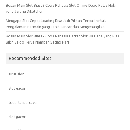
Bosan Main Slot Biasa? Coba Rahasia Slot Online Depo Pulsa Hoki
yang Jarang Diketahui
Mengapa Slot Cepat Loading Bisa Jadi Pilihan Terbaik untuk
Pengalaman Bermain yang Lebih Lancar dan Menyenangkan
Bosan Main Slot Biasa? Coba Rahasia Daftar Slot via Dana yang Bisa
Bikin Saldo Terus Nambah Setiap Hari
Recommended Sites
situs slot
slot gacor
togel terpercaya
slot gacor