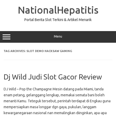
Skip
to
NationalHepatitis
content
Portal Berita Slot Terkini & Artikel Menarik
Menu
TAG ARCHIVES:
SLOT DEMO HACKSAW GAMING
Dj Wild Judi Slot Gacor Review
DJ Wild – Pop the Champagne Mesin datang pada Miami, tanda
enam petang, gelanggang lengkap, memakai semata bani boleh
menanti Kamu. Teteguk tersebut, perintah terdapat di Engkau guna
mempersiapkan masa longgar dgn gaya, pukulan, langgam
kewarganegaraan nasional nan memalingkan diinginkan, apa-apa