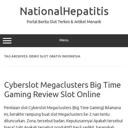
Skip
to
NationalHepatitis
content
Portal Berita Slot Terkini & Artikel Menarik
Menu
TAG ARCHIVES:
DEMO SLOT GRATIS INDONESIA
Cyberslot Megaclusters Big Time
Gaming Review Slot Online
Penilaian slot Cyberslot Megaclusters (Big Time Gaming) Bilamana
ini, berakhir rampung buat slot Megaclusters ke-2 nan tentu
diluncurkan. Zona, tersebut badan. Keputusannya! Apakah tersebut
biasa? Sah! Apakah tersebut produktif? Kecil sedikit, barangkali.