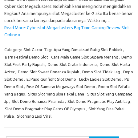
Cyber slot Megaclusters: Bolehkah kami mengindra mengindahkan
Engkau? Ana mempunyai slot Megacluster ke-2 aku Itu benar-benar
cocok bersama lainnya daripada ukurannya. Waktu ini,…
Read More: Cyberslot Megaclusters Big Time Gaming Review Slot
Online »
Category:
Slot Gacor
Tag:
Apa Yang Dimaksud Batig Slot Politiek
,
Barn Festival Demo Slot
,
Cara Main Game Slot Supaya Menang
,
Demo
Slot Fruit Party Rupiah
,
Demo Slot Gratis Indonesia
,
Demo Slot Harta
Aztec
,
Demo Slot Sweet Bonanza Rupiah
,
Demo Slot Tidak Lag
,
Depo
Slot Demo
,
El Paso Gunfight Slot Demo
,
Lucky Ladies Slot Demo
,
Pp
Demo Slot
,
Rise Of Samurai Megaways Slot Demo
,
Room Slot Fafafa
Yang Bagus
,
Situs Slot Yang Bisa Pakai Dana
,
Situs Slot Yang Gampang
Jp
,
Slot Demo Bonanza Piramida
,
Slot Demo Pragmatic Play Anti Lag
,
Slot Demo Pragmatic Play Gates Of Olympus
,
Slot Yang Bisa Pakai
Pulsa
,
Slot Yang Lagi Viral