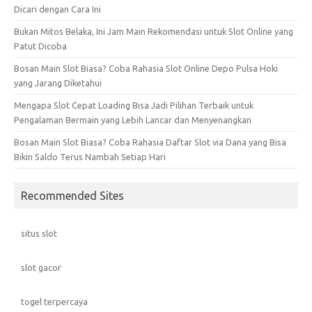
Dicari dengan Cara Ini
Bukan Mitos Belaka, Ini Jam Main Rekomendasi untuk Slot Online yang
Patut Dicoba
Bosan Main Slot Biasa? Coba Rahasia Slot Online Depo Pulsa Hoki
yang Jarang Diketahui
Mengapa Slot Cepat Loading Bisa Jadi Pilihan Terbaik untuk
Pengalaman Bermain yang Lebih Lancar dan Menyenangkan
Bosan Main Slot Biasa? Coba Rahasia Daftar Slot via Dana yang Bisa
Bikin Saldo Terus Nambah Setiap Hari
Recommended Sites
situs slot
slot gacor
togel terpercaya