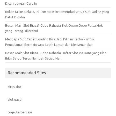
Dicari dengan Cara Ini
Bukan Mitos Belaka, Ini Jam Main Rekomendasi untuk Slot Online yang
Patut Dicoba
Bosan Main Slot Biasa? Coba Rahasia Slot Online Depo Pulsa Hoki
yang Jarang Diketahui
Mengapa Slot Cepat Loading Bisa Jadi Pilihan Terbaik untuk
Pengalaman Bermain yang Lebih Lancar dan Menyenangkan
Bosan Main Slot Biasa? Coba Rahasia Daftar Slot via Dana yang Bisa
Bikin Saldo Terus Nambah Setiap Hari
Recommended Sites
situs slot
slot gacor
togel terpercaya