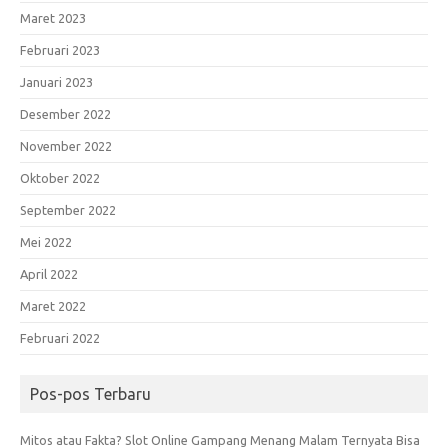
Maret 2023
Februari 2023
Januari 2023
Desember 2022
November 2022
Oktober 2022
September 2022
Mei 2022
April 2022
Maret 2022
Februari 2022
Pos-pos Terbaru
Mitos atau Fakta? Slot Online Gampang Menang Malam Ternyata Bisa