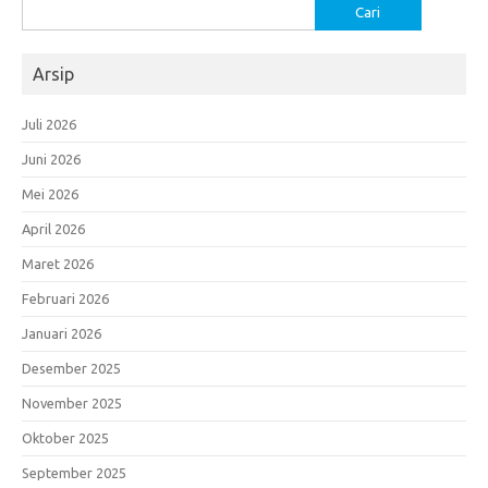
Cari
untuk:
Arsip
Juli 2026
Juni 2026
Mei 2026
April 2026
Maret 2026
Februari 2026
Januari 2026
Desember 2025
November 2025
Oktober 2025
September 2025