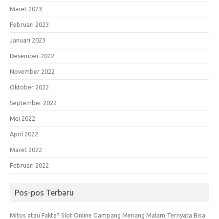
Maret 2023
Februari 2023
Januari 2023
Desember 2022
November 2022
Oktober 2022
September 2022
Mei 2022
April 2022
Maret 2022
Februari 2022
Pos-pos Terbaru
Mitos atau Fakta? Slot Online Gampang Menang Malam Ternyata Bisa