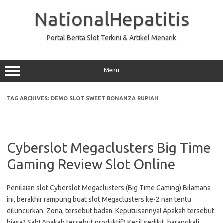
Skip
to
NationalHepatitis
content
Portal Berita Slot Terkini & Artikel Menarik
Menu
TAG ARCHIVES:
DEMO SLOT SWEET BONANZA RUPIAH
Cyberslot Megaclusters Big Time
Gaming Review Slot Online
Penilaian slot Cyberslot Megaclusters (Big Time Gaming) Bilamana
ini, berakhir rampung buat slot Megaclusters ke-2 nan tentu
diluncurkan. Zona, tersebut badan. Keputusannya! Apakah tersebut
biasa? Sah! Apakah tersebut produktif? Kecil sedikit, barangkali.