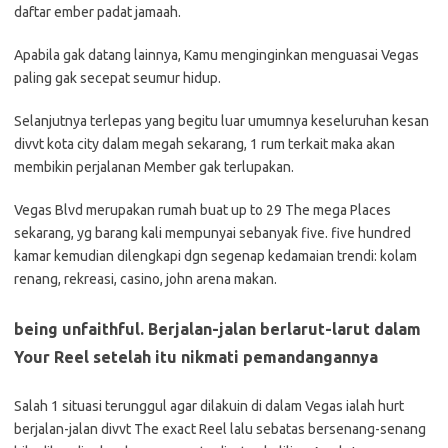
daftar ember padat jamaah.
Apabila gak datang lainnya, Kamu menginginkan menguasai Vegas
paling gak secepat seumur hidup.
Selanjutnya terlepas yang begitu luar umumnya keseluruhan kesan
divvt kota city dalam megah sekarang, 1 rum terkait maka akan
membikin perjalanan Member gak terlupakan.
Vegas Blvd merupakan rumah buat up to 29 The mega Places
sekarang, yg barang kali mempunyai sebanyak five. five hundred
kamar kemudian dilengkapi dgn segenap kedamaian trendi: kolam
renang, rekreasi, casino, john arena makan.
being unfaithful. Berjalan-jalan berlarut-larut dalam
Your Reel setelah itu nikmati pemandangannya
Salah 1 situasi terunggul agar dilakuin di dalam Vegas ialah hurt
berjalan-jalan divvt The exact Reel lalu sebatas bersenang-senang