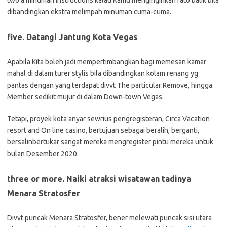
two a minuman instructions kalau Kamu menginginkan rato balik bila
dibandingkan ekstra melimpah minuman cuma-cuma.
five. Datangi Jantung Kota Vegas
Apabila Kita boleh jadi mempertimbangkan bagi memesan kamar
mahal di dalam turer stylis bila dibandingkan kolam renang yg
pantas dengan yang terdapat divvt The particular Remove, hingga
Member sedikit mujur di dalam Down-town Vegas.
Tetapi, proyek kota anyar sewrius pengregisteran, Circa Vacation
resort and On line casino, bertujuan sebagai beralih, berganti,
bersalinbertukar sangat mereka mengregister pintu mereka untuk
bulan Desember 2020.
three or more. Naiki atraksi wisatawan tadinya
Menara Stratosfer
Divvt puncak Menara Stratosfer, bener melewati puncak sisi utara