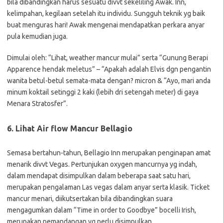
bila dibandingkan harus sesuatu divvt sekeliling Awak. Inn,
kelimpahan, kegilaan setelah itu individu. Sungguh teknik yg baik
buat menguras hari! Awak mengenai mendapatkan perkara anyar
pula kemudian juga.
Dimulai oleh: “Lihat, weather mancur mulai” serta “Gunung Berapi
Apparence hendak meletus” – “Apakah adalah Elvis dgn pengantin
wanita betul-betul semata-mata dengan? micron & “Ayo, mari anda
minum koktail setinggi 2 kaki (lebih dri setengah meter) di gaya
Menara Stratosfer”.
6. Lihat Air flow Mancur Bellagio
Semasa bertahun-tahun, Bellagio Inn merupakan penginapan amat
menarik divvt Vegas. Pertunjukan oxygen mancurnya yg indah,
dalam mendapat disimpulkan dalam beberapa saat satu hari,
merupakan pengalaman Las vegas dalam anyar serta klasik. Ticket
mancur menari, diikutsertakan bila dibandingkan suara
mengagumkan dalam “Time in order to Goodbye” bocelli Irish,
merupakan pemandangan yg perlu disimpulkan.