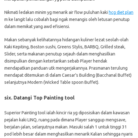
Nikmati ledakan minim yg menarik air flow puluhan kaki
hcg diet plan
m ke langit lalu cobalah bagi ngak menangis oleh letusan penutup
dalam memikat yang awd efisiensi.
Makan sebanyak kelihatannya hidangan kuliner lezat seolah-olah
Kaki Kepiting, Boston sushi, Greens Stylis, BARBQ, Grilled steak,
Slider, serta makanan penutup sejauh dalam menghasilkan
disimpulkan dengan ketertarikan sebab Player hendak
mendapatkan panduan utk mengerjakannya. Prasmanan terulung
mendapat ditemukan di dalam Caesar’s Building (Bacchanal Buffet)
selanjutnya Modern (Wicked Table spoon Buffet).
six. Datangi Top Painting tool
Superior Painting tool ialah kincir ria yg diposisikan dalam kawasan
pejalan kaki LINQ, ruang pada dimana Player sanggup mengsave,
berjalan-jalan, selanjutnya makan. Masuki salah 1 untuk tinggi 31
pod lebih besar dalam menghasilkan menarik Kalian sehingga nyaris