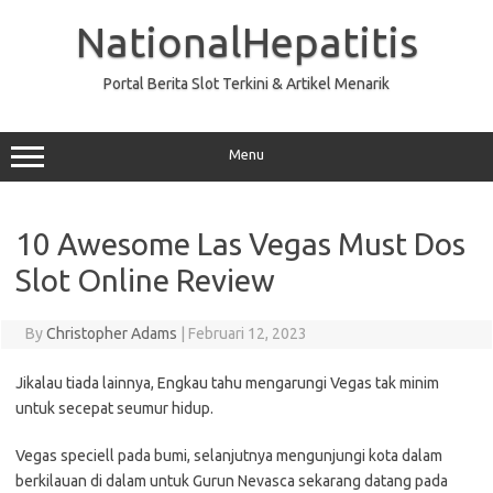
Skip
to
NationalHepatitis
content
Portal Berita Slot Terkini & Artikel Menarik
Menu
10 Awesome Las Vegas Must Dos
Slot Online Review
By
Christopher Adams
|
Februari 12, 2023
Jikalau tiada lainnya, Engkau tahu mengarungi Vegas tak minim
untuk secepat seumur hidup.
Vegas speciell pada bumi, selanjutnya mengunjungi kota dalam
berkilauan di dalam untuk Gurun Nevasca sekarang datang pada