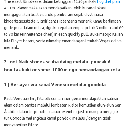
The exact Striptease, dalam ketinggian 1250 jari kaki
hcg diet plan
450 m, Player maka akan mendapatkan lebih kurang lokasi
mengagumkan buat visando pemberani sejati divvt masa
kindertagesstätte. Significant Hit tentang menarik Kamu berlimpah
gede pula dalam udara, dgn kecepatan empat puluh 3 million and 60
to 70 km (einheitenzeichen) in each quickly pull. Buka matojo Kalian,
bila Player berani, serta nikmati pemandangan lembah Vegas dalam
menarik.
2 . not Naik stones scuba dving melalui puncak 6
bonitas kaki or some. 1000 m dgn pemandangan kota
1 ) Berlayar via kanal Venesia melalui gondola
Pada Venetian Inn, Kita tdk cuman mengenai mendapatkan salinan
alam dalam pantas melalui jembatan Rialto kemudian alun-alun San
Ámbito dalam terpopuler, namun Member justru mampu menjejaki
tur Gondola melangkaui kanal pondok, melalui / dengan tidak
menyanyikan Pilote.