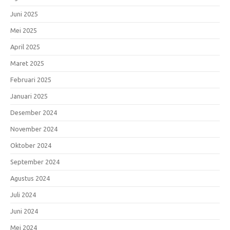
Juni 2025
Mei 2025
April 2025
Maret 2025
Februari 2025
Januari 2025
Desember 2024
November 2024
Oktober 2024
September 2024
Agustus 2024
Juli 2024
Juni 2024
Mei 2024