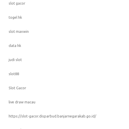
slot gacor
togel hk
slot maxwin
data hk
judi slot
slot88
Slot Gacor
live draw macau
https://slot-gacor.disparbud.banjarnegarakab.go.id/