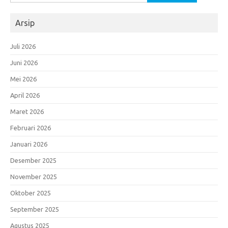
untuk:
Arsip
Juli 2026
Juni 2026
Mei 2026
April 2026
Maret 2026
Februari 2026
Januari 2026
Desember 2025
November 2025
Oktober 2025
September 2025
Agustus 2025