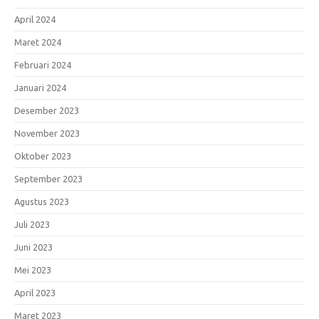
April 2024
Maret 2024
Februari 2024
Januari 2024
Desember 2023
November 2023
Oktober 2023
September 2023
Agustus 2023
Juli 2023
Juni 2023
Mei 2023
April 2023
Maret 2023