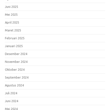
Juni 2025
Mei 2025
April 2025
Maret 2025
Februari 2025
Januari 2025
Desember 2024
November 2024
Oktober 2024
September 2024
Agustus 2024
Juli 2024
Juni 2024
Mei 2024