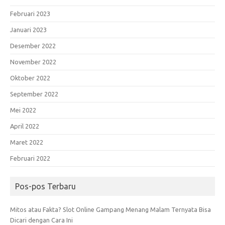
Februari 2023
Januari 2023
Desember 2022
November 2022
Oktober 2022
September 2022
Mei 2022
April 2022
Maret 2022
Februari 2022
Pos-pos Terbaru
Mitos atau Fakta? Slot Online Gampang Menang Malam Ternyata Bisa
Dicari dengan Cara Ini