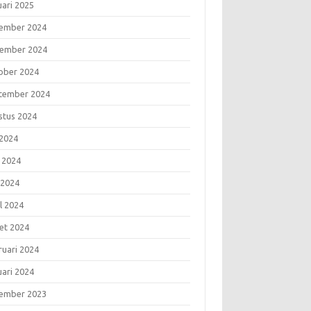
uari 2025
ember 2024
ember 2024
ober 2024
tember 2024
stus 2024
 2024
i 2024
 2024
l 2024
et 2024
ruari 2024
uari 2024
ember 2023