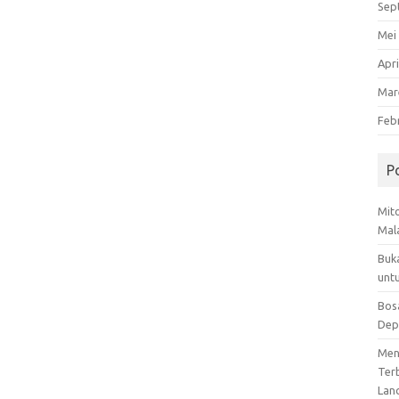
Sep
Mei
Apri
Mar
Feb
P
Mit
Mal
Buk
unt
Bos
Dep
Men
Ter
Lan