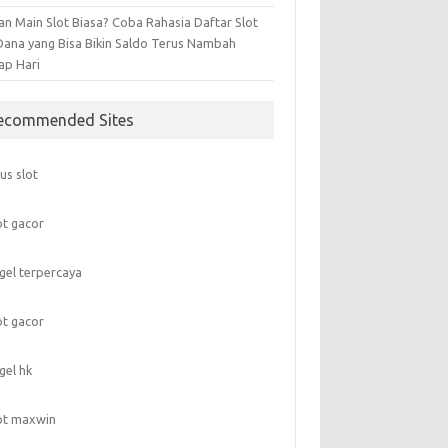
an Main Slot Biasa? Coba Rahasia Daftar Slot
 Dana yang Bisa Bikin Saldo Terus Nambah
ap Hari
ecommended Sites
tus slot
ot gacor
gel terpercaya
ot gacor
gel hk
ot maxwin