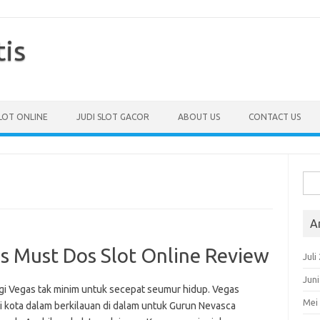
is
SLOT ONLINE
JUDI SLOT GACOR
ABOUT US
CONTACT US
Cari
untu
A
 Must Dos Slot Online Review
Juli
Jun
ngi Vegas tak minim untuk secepat seumur hidup. Vegas
Mei
i kota dalam berkilauan di dalam untuk Gurun Nevasca