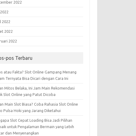
tember 2022
 2022
l 2022
et 2022
ruari 2022
os-pos Terbaru
os atau Fakta? Slot Online Gampang Menang
am Ternyata Bisa Dicari dengan Cara Ini
an Mitos Belaka, Ini Jam Main Rekomendasi
uk Slot Online yang Patut Dicoba
an Main Slot Biasa? Coba Rahasia Slot Online
o Pulsa Hoki yang Jarang Diketahui
gapa Slot Cepat Loading Bisa Jadi Pilihan
baik untuk Pengalaman Bermain yang Lebih
car dan Menyenangkan