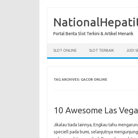
Skip
to
content
NationalHepatit
Portal Berita Slot Terkini & Artikel Menarik
SLOT ONLINE
SLOT TERBAIK
JUDI 
TAG ARCHIVES:
GACOR ONLINE
10 Awesome Las Vegas
Jikalau tiada lainnya, Engkau tahu mengaru
speciell pada bumi, selanjutnya mengunjung