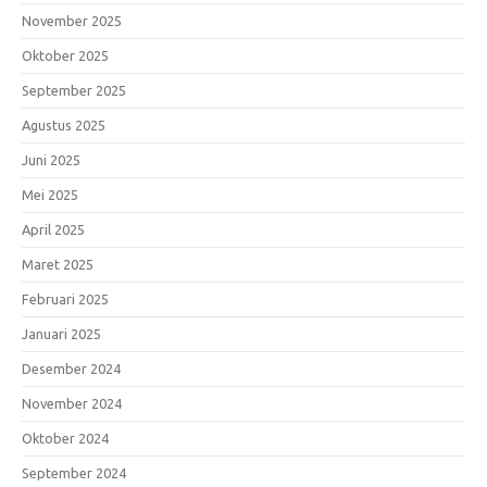
November 2025
Oktober 2025
September 2025
Agustus 2025
Juni 2025
Mei 2025
April 2025
Maret 2025
Februari 2025
Januari 2025
Desember 2024
November 2024
Oktober 2024
September 2024