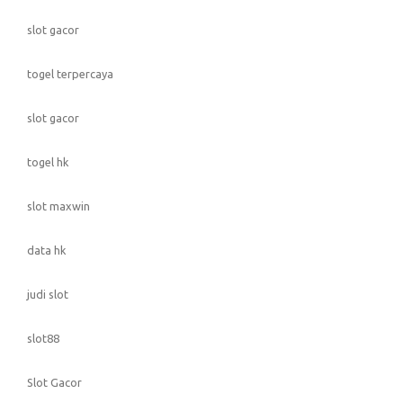
slot gacor
togel terpercaya
slot gacor
togel hk
slot maxwin
data hk
judi slot
slot88
Slot Gacor