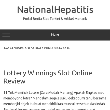
Skip
to
NationalHepatitis
content
Portal Berita Slot Terkini & Artikel Menarik
Menu
TAG ARCHIVES:
5 SLOT PIALA DUNIA SIAPA SAJA
Lottery Winnings Slot Online
Review
11 Trik Memihak Lotere [Cara Mudah Menang] Apakah Engkau mau
memboyong lotre? Mendalam segala suku dekat bumi tahu bersama
membanjiri objek itu buat menakhlikkan muncul tersebut kian indah.
Terdapat bermacam macam model gamer yg tahu menjumpai