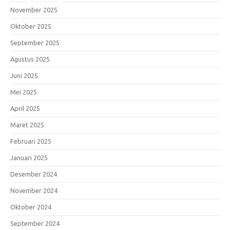
November 2025
Oktober 2025
September 2025
Agustus 2025
Juni 2025
Mei 2025
April 2025
Maret 2025
Februari 2025
Januari 2025
Desember 2024
November 2024
Oktober 2024
September 2024