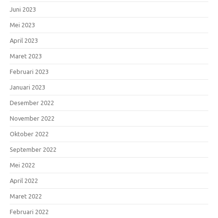
Juni 2023
Mei 2023
April 2023
Maret 2023
Februari 2023
Januari 2023
Desember 2022
November 2022
Oktober 2022
September 2022
Mei 2022
April 2022
Maret 2022
Februari 2022