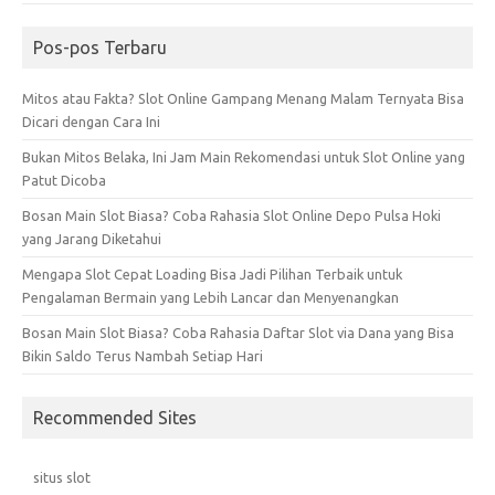
Pos-pos Terbaru
Mitos atau Fakta? Slot Online Gampang Menang Malam Ternyata Bisa
Dicari dengan Cara Ini
Bukan Mitos Belaka, Ini Jam Main Rekomendasi untuk Slot Online yang
Patut Dicoba
Bosan Main Slot Biasa? Coba Rahasia Slot Online Depo Pulsa Hoki
yang Jarang Diketahui
Mengapa Slot Cepat Loading Bisa Jadi Pilihan Terbaik untuk
Pengalaman Bermain yang Lebih Lancar dan Menyenangkan
Bosan Main Slot Biasa? Coba Rahasia Daftar Slot via Dana yang Bisa
Bikin Saldo Terus Nambah Setiap Hari
Recommended Sites
situs slot