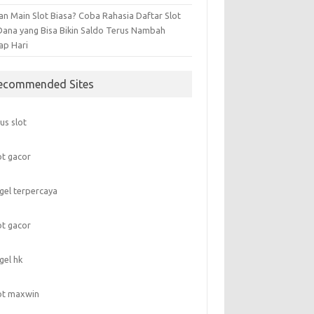
an Main Slot Biasa? Coba Rahasia Daftar Slot
 Dana yang Bisa Bikin Saldo Terus Nambah
ap Hari
ecommended Sites
tus slot
ot gacor
gel terpercaya
ot gacor
gel hk
ot maxwin