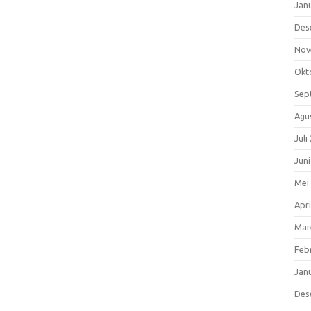
Jan
Des
Nov
Okt
Sep
Agu
Juli
Jun
Mei
Apri
Mar
Feb
Jan
Des