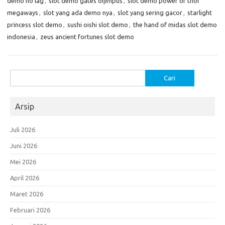
demo no lag
,
slot demo gates olympus
,
slot demo power of thor
megaways
,
slot yang ada demo nya
,
slot yang sering gacor
,
starlight
princess slot demo
,
sushi oishi slot demo
,
the hand of midas slot demo
indonesia
,
zeus ancient fortunes slot demo
Cari
untuk:
Arsip
Juli 2026
Juni 2026
Mei 2026
April 2026
Maret 2026
Februari 2026