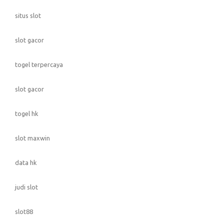
situs slot
slot gacor
togel terpercaya
slot gacor
togel hk
slot maxwin
data hk
judi slot
slot88