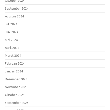
Oktober 2024
September 2024
Agustus 2024
Juli 2024
Juni 2024
Mei 2024
April 2024
Maret 2024
Februari 2024
Januari 2024
Desember 2023
November 2023
Oktober 2023
September 2023