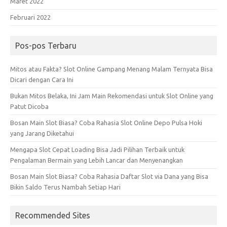
Maret 2022
Februari 2022
Pos-pos Terbaru
Mitos atau Fakta? Slot Online Gampang Menang Malam Ternyata Bisa
Dicari dengan Cara Ini
Bukan Mitos Belaka, Ini Jam Main Rekomendasi untuk Slot Online yang
Patut Dicoba
Bosan Main Slot Biasa? Coba Rahasia Slot Online Depo Pulsa Hoki
yang Jarang Diketahui
Mengapa Slot Cepat Loading Bisa Jadi Pilihan Terbaik untuk
Pengalaman Bermain yang Lebih Lancar dan Menyenangkan
Bosan Main Slot Biasa? Coba Rahasia Daftar Slot via Dana yang Bisa
Bikin Saldo Terus Nambah Setiap Hari
Recommended Sites