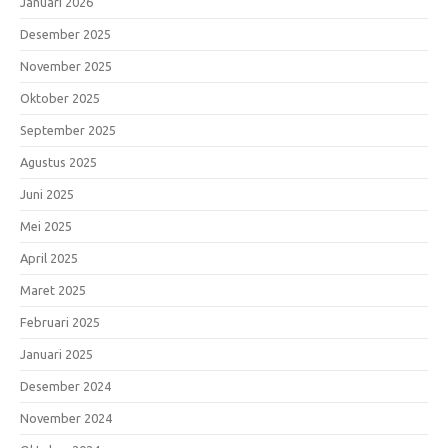
Januari 2026
Desember 2025
November 2025
Oktober 2025
September 2025
Agustus 2025
Juni 2025
Mei 2025
April 2025
Maret 2025
Februari 2025
Januari 2025
Desember 2024
November 2024