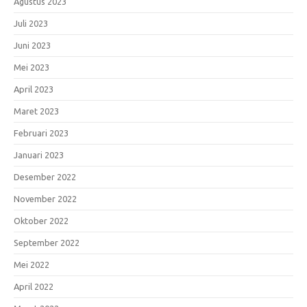
Agustus 2023
Juli 2023
Juni 2023
Mei 2023
April 2023
Maret 2023
Februari 2023
Januari 2023
Desember 2022
November 2022
Oktober 2022
September 2022
Mei 2022
April 2022