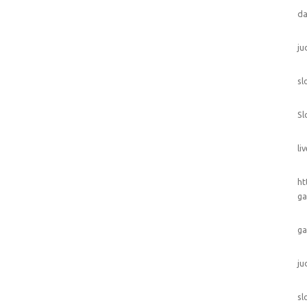
da
ju
sl
Sl
li
ht
ga
ga
ju
sl