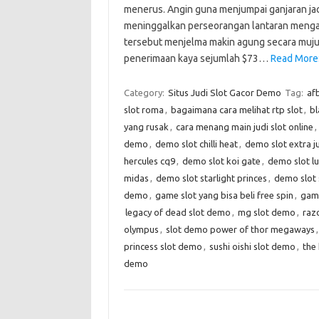
menerus. Angin guna menjumpai ganjaran jack
meninggalkan perseorangan lantaran mengac
tersebut menjelma makin agung secara muju
penerimaan kaya sejumlah $73…
Read More:
Category:
Situs Judi Slot Gacor Demo
Tag:
af
slot roma
,
bagaimana cara melihat rtp slot
,
b
yang rusak
,
cara menang main judi slot online
,
demo
,
demo slot chilli heat
,
demo slot extra ju
hercules cq9
,
demo slot koi gate
,
demo slot l
midas
,
demo slot starlight princes
,
demo slot 
demo
,
game slot yang bisa beli free spin
,
gami
legacy of dead slot demo
,
mg slot demo
,
raz
olympus
,
slot demo power of thor megaways
princess slot demo
,
sushi oishi slot demo
,
the
demo