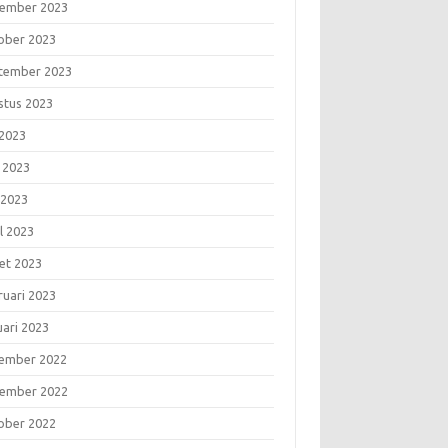
ember 2023
ober 2023
tember 2023
stus 2023
 2023
i 2023
 2023
l 2023
et 2023
ruari 2023
uari 2023
ember 2022
ember 2022
ober 2022