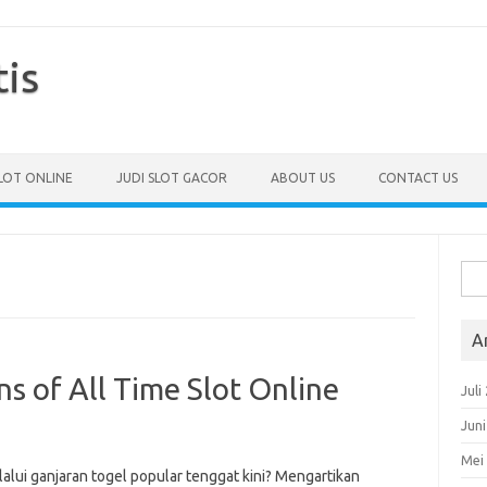
is
SLOT ONLINE
JUDI SLOT GACOR
ABOUT US
CONTACT US
Cari
untu
A
ns of All Time Slot Online
Juli
Jun
Mei
alui ganjaran togel popular tenggat kini? Mengartikan