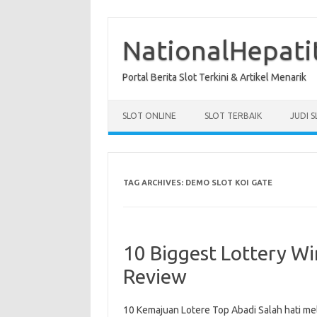
Skip
to
content
NationalHepatit
Portal Berita Slot Terkini & Artikel Menarik
SLOT ONLINE
SLOT TERBAIK
JUDI 
TAG ARCHIVES:
DEMO SLOT KOI GATE
10 Biggest Lottery Wi
Review
10 Kemajuan Lotere Top Abadi Salah hati mel