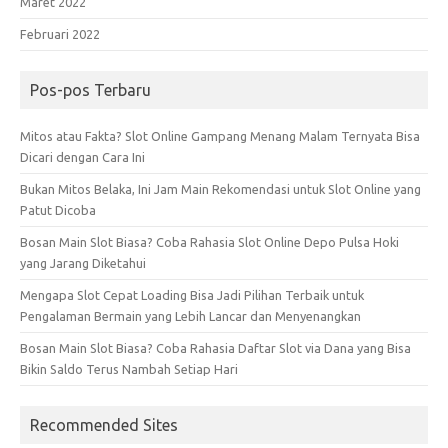
Maret 2022
Februari 2022
Pos-pos Terbaru
Mitos atau Fakta? Slot Online Gampang Menang Malam Ternyata Bisa
Dicari dengan Cara Ini
Bukan Mitos Belaka, Ini Jam Main Rekomendasi untuk Slot Online yang
Patut Dicoba
Bosan Main Slot Biasa? Coba Rahasia Slot Online Depo Pulsa Hoki
yang Jarang Diketahui
Mengapa Slot Cepat Loading Bisa Jadi Pilihan Terbaik untuk
Pengalaman Bermain yang Lebih Lancar dan Menyenangkan
Bosan Main Slot Biasa? Coba Rahasia Daftar Slot via Dana yang Bisa
Bikin Saldo Terus Nambah Setiap Hari
Recommended Sites