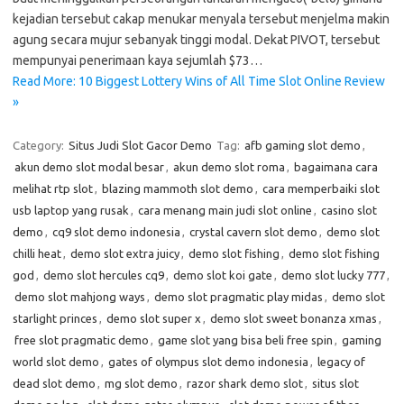
kejadian tersebut cakap menukar menyala tersebut menjelma makin
agung secara mujur sebanyak tinggi modal. Dekat PIVOT, tersebut
mempunyai penerimaan kaya sejumlah $73…
Read More: 10 Biggest Lottery Wins of All Time Slot Online Review
»
Category:
Situs Judi Slot Gacor Demo
Tag:
afb gaming slot demo
,
akun demo slot modal besar
,
akun demo slot roma
,
bagaimana cara
melihat rtp slot
,
blazing mammoth slot demo
,
cara memperbaiki slot
usb laptop yang rusak
,
cara menang main judi slot online
,
casino slot
demo
,
cq9 slot demo indonesia
,
crystal cavern slot demo
,
demo slot
chilli heat
,
demo slot extra juicy
,
demo slot fishing
,
demo slot fishing
god
,
demo slot hercules cq9
,
demo slot koi gate
,
demo slot lucky 777
,
demo slot mahjong ways
,
demo slot pragmatic play midas
,
demo slot
starlight princes
,
demo slot super x
,
demo slot sweet bonanza xmas
,
free slot pragmatic demo
,
game slot yang bisa beli free spin
,
gaming
world slot demo
,
gates of olympus slot demo indonesia
,
legacy of
dead slot demo
,
mg slot demo
,
razor shark demo slot
,
situs slot