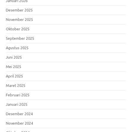
Januari 2026
Desember 2025
November 2025
Oktober 2025
September 2025
Agustus 2025
Juni 2025
Mei 2025
April 2025
Maret 2025
Februari 2025
Januari 2025
Desember 2024
November 2024