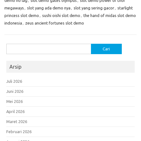
demo no lag
,
slot demo gates olympus
,
slot demo power of thor
megaways
,
slot yang ada demo nya
,
slot yang sering gacor
,
starlight
princess slot demo
,
sushi oishi slot demo
,
the hand of midas slot demo
indonesia
,
zeus ancient fortunes slot demo
Cari
untuk:
Arsip
Juli 2026
Juni 2026
Mei 2026
April 2026
Maret 2026
Februari 2026