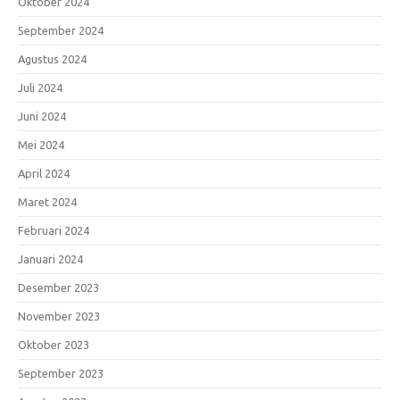
Oktober 2024
September 2024
Agustus 2024
Juli 2024
Juni 2024
Mei 2024
April 2024
Maret 2024
Februari 2024
Januari 2024
Desember 2023
November 2023
Oktober 2023
September 2023