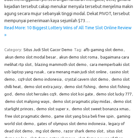
kejadian tersebut cakap menukar menyala tersebut menjelma makin
agung secara mujur sebanyak tinggi modal. Dekat PIVOT, tersebut
mempunyai penerimaan kaya sejumlah $73…
Read More: 10 Biggest Lottery Wins of All Time Slot Online Review
»
Category:
Situs Judi Slot Gacor Demo
Tag:
afb gaming slot demo
,
akun demo slot modal besar
,
akun demo slot roma
,
bagaimana cara
melihat rtp slot
,
blazing mammoth slot demo
,
cara memperbaiki slot
usb laptop yang rusak
,
cara menang main judi slot online
,
casino slot
demo
,
cq9 slot demo indonesia
,
crystal cavern slot demo
,
demo slot
chilli heat
,
demo slot extra juicy
,
demo slot fishing
,
demo slot fishing
god
,
demo slot hercules cq9
,
demo slot koi gate
,
demo slot lucky 777
,
demo slot mahjong ways
,
demo slot pragmatic play midas
,
demo slot
starlight princes
,
demo slot super x
,
demo slot sweet bonanza xmas
,
free slot pragmatic demo
,
game slot yang bisa beli free spin
,
gaming
world slot demo
,
gates of olympus slot demo indonesia
,
legacy of
dead slot demo
,
mg slot demo
,
razor shark demo slot
,
situs slot