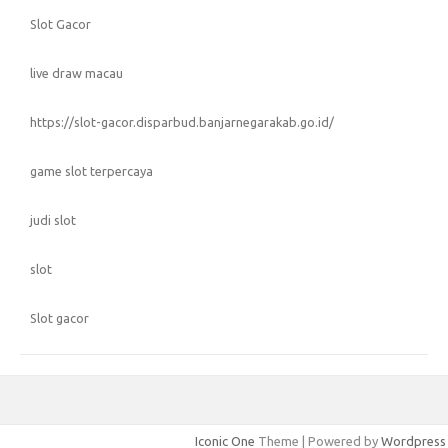
Slot Gacor
live draw macau
https://slot-gacor.disparbud.banjarnegarakab.go.id/
game slot terpercaya
judi slot
slot
Slot gacor
Iconic One
Theme | Powered by
Wordpress