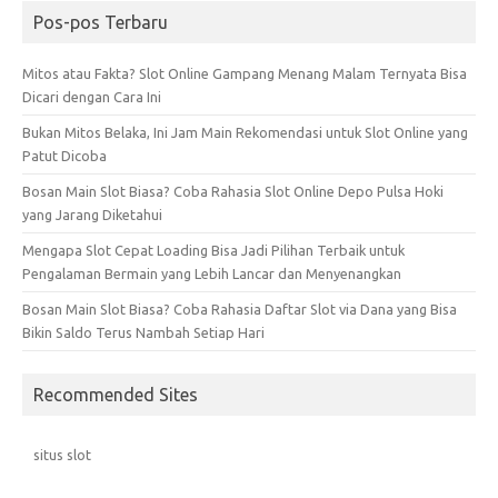
Pos-pos Terbaru
Mitos atau Fakta? Slot Online Gampang Menang Malam Ternyata Bisa
Dicari dengan Cara Ini
Bukan Mitos Belaka, Ini Jam Main Rekomendasi untuk Slot Online yang
Patut Dicoba
Bosan Main Slot Biasa? Coba Rahasia Slot Online Depo Pulsa Hoki
yang Jarang Diketahui
Mengapa Slot Cepat Loading Bisa Jadi Pilihan Terbaik untuk
Pengalaman Bermain yang Lebih Lancar dan Menyenangkan
Bosan Main Slot Biasa? Coba Rahasia Daftar Slot via Dana yang Bisa
Bikin Saldo Terus Nambah Setiap Hari
Recommended Sites
situs slot