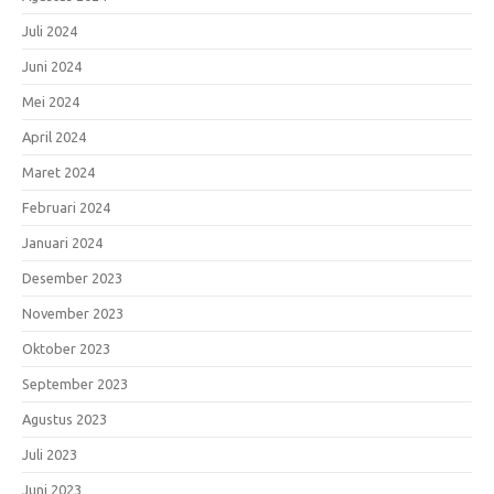
Juli 2024
Juni 2024
Mei 2024
April 2024
Maret 2024
Februari 2024
Januari 2024
Desember 2023
November 2023
Oktober 2023
September 2023
Agustus 2023
Juli 2023
Juni 2023