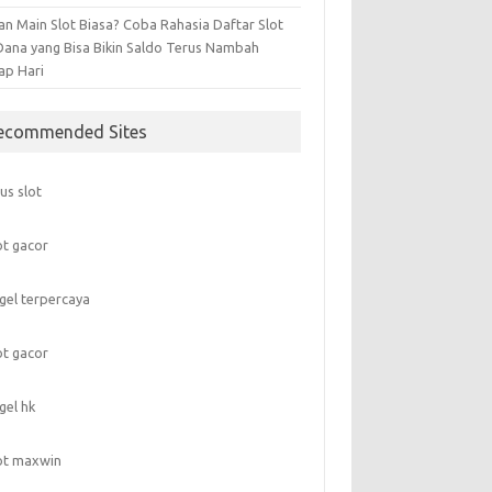
an Main Slot Biasa? Coba Rahasia Daftar Slot
 Dana yang Bisa Bikin Saldo Terus Nambah
ap Hari
ecommended Sites
tus slot
ot gacor
gel terpercaya
ot gacor
gel hk
ot maxwin