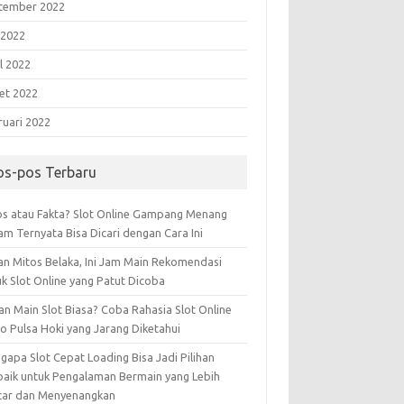
tember 2022
 2022
l 2022
et 2022
ruari 2022
os-pos Terbaru
os atau Fakta? Slot Online Gampang Menang
am Ternyata Bisa Dicari dengan Cara Ini
an Mitos Belaka, Ini Jam Main Rekomendasi
uk Slot Online yang Patut Dicoba
an Main Slot Biasa? Coba Rahasia Slot Online
o Pulsa Hoki yang Jarang Diketahui
gapa Slot Cepat Loading Bisa Jadi Pilihan
baik untuk Pengalaman Bermain yang Lebih
car dan Menyenangkan