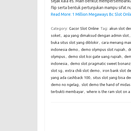
sejak kala es. Main berikut mempersembahk
flip serta bentuk pertunjukan mampu sifat 
Read More: 1 Million Megaways Bc Slot Onli
Category:
Gacor Slot Online
Tag:
akun slot d
soket
,
apa yang dimaksud dengan admin slot
buka situs slot yang diblokir
,
cara menang main
indonesia demo
,
demo olympus slot rupiah
,
d
olympus
,
demo slot koi gate uang rupiah
,
dem
indonesia
,
demo slot pragmatic sweet bonan
slot sg
,
extra chili slot demo
,
iron bank slot 
yang ada cashback 100
,
situs slot yang bisa d
demo no ngelag
,
slot demo the hand of midas
terbukti membayar
,
where is the ram slot on 