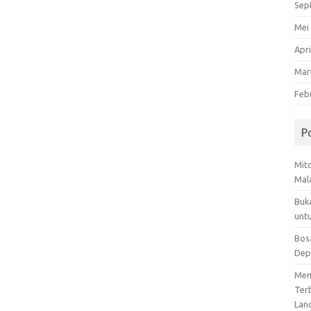
Sep
Mei
Apri
Mar
Feb
P
Mit
Mal
Buk
unt
Bos
Dep
Men
Ter
Lan