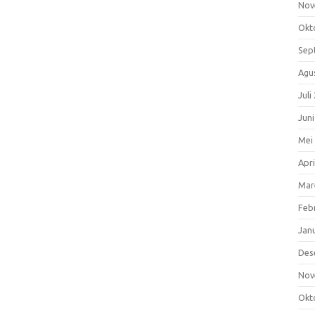
Nov
Okt
Sep
Agu
Juli
Jun
Mei
Apri
Mar
Feb
Jan
Des
Nov
Okt