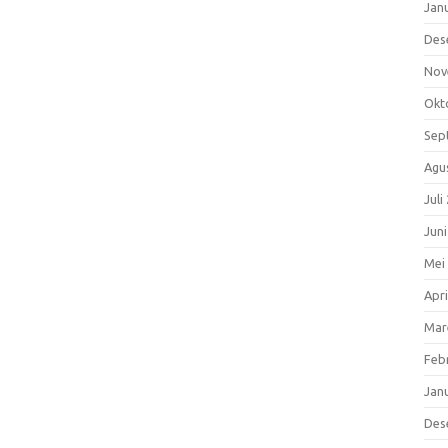
Jan
Des
Nov
Okt
Sep
Agu
Juli
Jun
Mei
Apri
Mar
Feb
Jan
Des