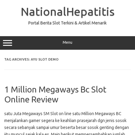
Skip
to
NationalHepatitis
content
Portal Berita Slot Terkini & Artikel Menarik
Menu
TAG ARCHIVES:
AYU SLOT DEMO
1 Million Megaways Bc Slot
Online Review
satu Juta Megaways SM Slot on line satu Million Megaways BC
menjalankan gamer segera ke keahlian prasejarah dgn jenis sosok
secara sebanyak sampai umur beserta besar sosok genting dengan
jitu muncul sejak kala es. Main berikut mempersembahkan jumlah