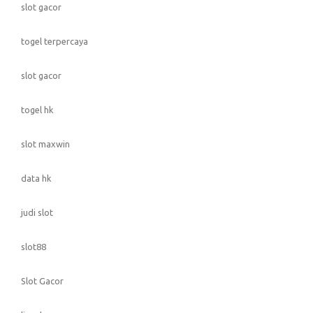
slot gacor
togel terpercaya
slot gacor
togel hk
slot maxwin
data hk
judi slot
slot88
Slot Gacor