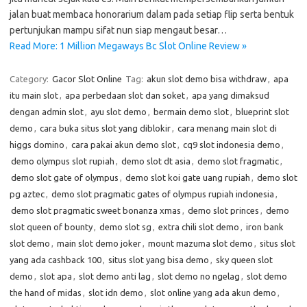
jalan buat membaca honorarium dalam pada setiap flip serta bentuk
pertunjukan mampu sifat nun siap mengaut besar…
Read More: 1 Million Megaways Bc Slot Online Review »
Category:
Gacor Slot Online
Tag:
akun slot demo bisa withdraw
,
apa
itu main slot
,
apa perbedaan slot dan soket
,
apa yang dimaksud
dengan admin slot
,
ayu slot demo
,
bermain demo slot
,
blueprint slot
demo
,
cara buka situs slot yang diblokir
,
cara menang main slot di
higgs domino
,
cara pakai akun demo slot
,
cq9 slot indonesia demo
,
demo olympus slot rupiah
,
demo slot dt asia
,
demo slot fragmatic
,
demo slot gate of olympus
,
demo slot koi gate uang rupiah
,
demo slot
pg aztec
,
demo slot pragmatic gates of olympus rupiah indonesia
,
demo slot pragmatic sweet bonanza xmas
,
demo slot princes
,
demo
slot queen of bounty
,
demo slot sg
,
extra chili slot demo
,
iron bank
slot demo
,
main slot demo joker
,
mount mazuma slot demo
,
situs slot
yang ada cashback 100
,
situs slot yang bisa demo
,
sky queen slot
demo
,
slot apa
,
slot demo anti lag
,
slot demo no ngelag
,
slot demo
the hand of midas
,
slot idn demo
,
slot online yang ada akun demo
,