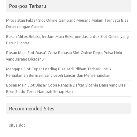
Pos-pos Terbaru
Mitos atau Fakta? Slot Online Gampang Menang Malam Ternyata Bisa
Dicari dengan Cara Ini
Bukan Mitos Belaka, Ini Jam Main Rekomendasi untuk Slot Online yang
Patut Dicoba
Bosan Main Slot Biasa? Coba Rahasia Slot Online Depo Pulsa Hoki
yang Jarang Diketahui
Mengapa Slot Cepat Loading Bisa Jadi Pilihan Terbaik untuk
Pengalaman Bermain yang Lebih Lancar dan Menyenangkan
Bosan Main Slot Biasa? Coba Rahasia Daftar Slot via Dana yang Bisa
Bikin Saldo Terus Nambah Setiap Hari
Recommended Sites
situs slot