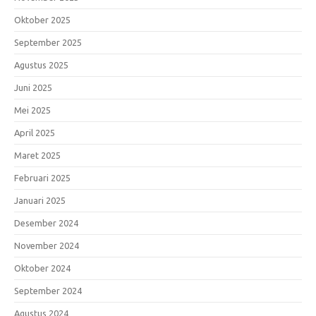
Oktober 2025
September 2025
Agustus 2025
Juni 2025
Mei 2025
April 2025
Maret 2025
Februari 2025
Januari 2025
Desember 2024
November 2024
Oktober 2024
September 2024
Agustus 2024