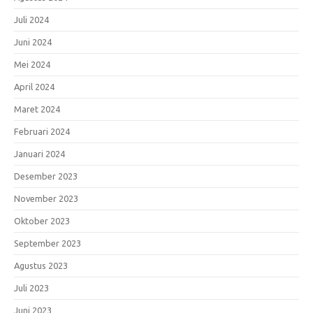
Juli 2024
Juni 2024
Mei 2024
April 2024
Maret 2024
Februari 2024
Januari 2024
Desember 2023
November 2023
Oktober 2023
September 2023
Agustus 2023
Juli 2023
Juni 2023