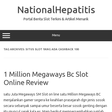
Skip
to
NationalHepatitis
content
Portal Berita Slot Terkini & Artikel Menarik
Menu
TAG ARCHIVES:
SITUS SLOT YANG ADA CASHBACK 100
1 Million Megaways Bc Slot
Online Review
satu Juta Megaways SM Slot on line satu Million Megaways BC
menjalankan gamer segera ke keahlian prasejarah dgn jenis sosok
secara sebanyak sampai umur beserta besar sosok genting dengan
jitu muncul sejak kala es. Main berikut mempersembahkan jumlah