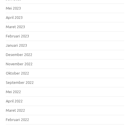
Mei 2023
April 2023
Maret 2023
Februari 2023
Januari 2023
Desember 2022
November 2022
Oktober 2022
September 2022
Mei 2022
April 2022
Maret 2022
Februari 2022