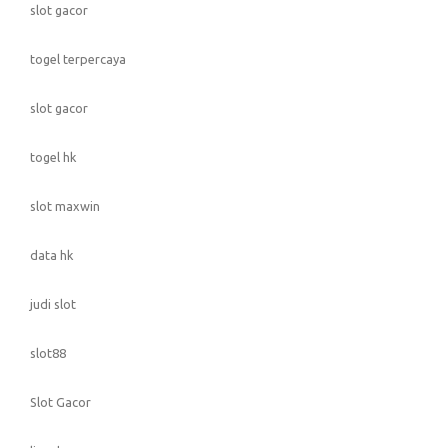
slot gacor
togel terpercaya
slot gacor
togel hk
slot maxwin
data hk
judi slot
slot88
Slot Gacor