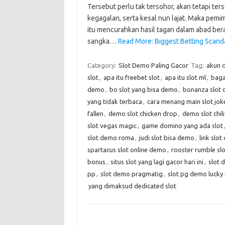
Tersebut perlu tak tersohor, akan tetapi ter
kegagalan, serta kesal nun lajat. Maka pe
itu mencurahkan hasil tagan dalam abad ber
sangka…
Read More: Biggest Betting Scanda
Category:
Slot Demo Paling Gacor
Tag:
akun 
slot
,
apa itu freebet slot
,
apa itu slot ml
,
baga
demo
,
bo slot yang bisa demo
,
bonanza slot 
yang tidak terbaca
,
cara menang main slot jok
fallen
,
demo slot chicken drop
,
demo slot chili
slot vegas magic
,
game domino yang ada slot
slot demo roma
,
judi slot bisa demo
,
link slot
spartacus slot online demo
,
rooster rumble sl
bonus
,
situs slot yang lagi gacor hari ini
,
slot 
pp
,
slot demo pragmatig
,
slot pg demo lucky
yang dimaksud dedicated slot