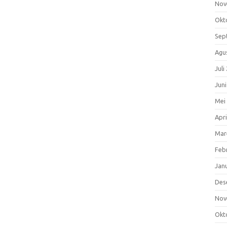
Nov
Okt
Sep
Agu
Juli
Jun
Mei
Apri
Mar
Feb
Jan
Des
Nov
Okt