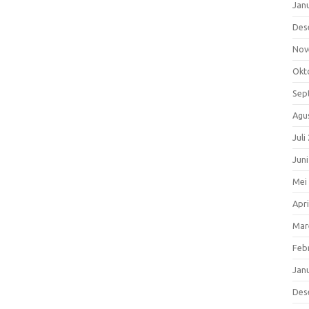
Jan
Des
Nov
Okt
Sep
Agu
Juli
Jun
Mei
Apri
Mar
Feb
Jan
Des