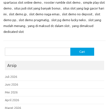
spartacus slot online demo
,
rooster rumble slot demo
,
simple play slot
demo
,
situs judi slot yang banyak bonus
,
situs slot yang lagi gacor hari
ini
,
slot demo jp
,
slot demo naga emas
,
slot demo no deposit
,
slot
demo pp
,
slot demo pragmatig
,
slot pg demo lucky neko
,
slot yang
mudah menang
,
yang di maksud dc dalam slot
,
yang dimaksud
dedicated slot
Cari
untuk:
Arsip
Juli 2026
Juni 2026
Mei 2026
April 2026
Maret 2026