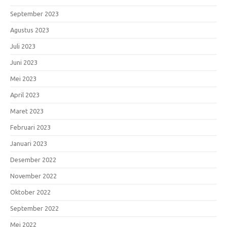
September 2023
Agustus 2023
Juli 2023
Juni 2023
Mei 2023
April 2023
Maret 2023
Februari 2023
Januari 2023
Desember 2022
November 2022
Oktober 2022
September 2022
Mei 2022