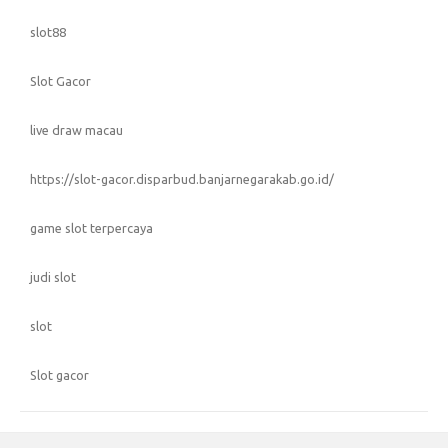
slot88
Slot Gacor
live draw macau
https://slot-gacor.disparbud.banjarnegarakab.go.id/
game slot terpercaya
judi slot
slot
Slot gacor