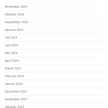
November 2024
Oktober 2024
September 2024
Agustus 2024
Juli 2024
Juni 2024
Mei 2024
April 2024
Maret 2024
Februari 2024
Januari 2024
Desember 2023
November 2023
Oktober 2023