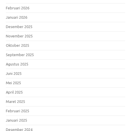
Februari 2026
Januari 2026
Desember 2025
November 2025
Oktober 2025
September 2025
Agustus 2025
Juni 2025
Mei 2025
April 2025
Maret 2025
Februari 2025
Januari 2025
Desember 2024