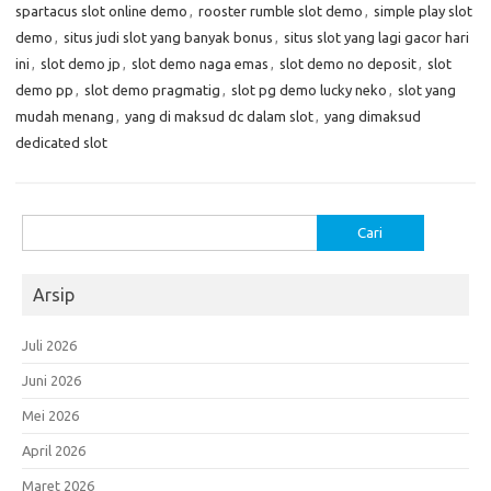
spartacus slot online demo
,
rooster rumble slot demo
,
simple play slot
demo
,
situs judi slot yang banyak bonus
,
situs slot yang lagi gacor hari
ini
,
slot demo jp
,
slot demo naga emas
,
slot demo no deposit
,
slot
demo pp
,
slot demo pragmatig
,
slot pg demo lucky neko
,
slot yang
mudah menang
,
yang di maksud dc dalam slot
,
yang dimaksud
dedicated slot
Cari
untuk:
Arsip
Juli 2026
Juni 2026
Mei 2026
April 2026
Maret 2026