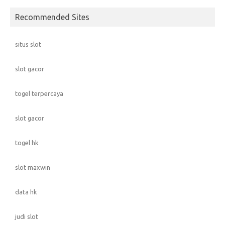
Recommended Sites
situs slot
slot gacor
togel terpercaya
slot gacor
togel hk
slot maxwin
data hk
judi slot