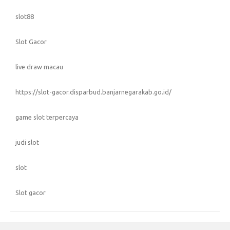
slot88
Slot Gacor
live draw macau
https://slot-gacor.disparbud.banjarnegarakab.go.id/
game slot terpercaya
judi slot
slot
Slot gacor