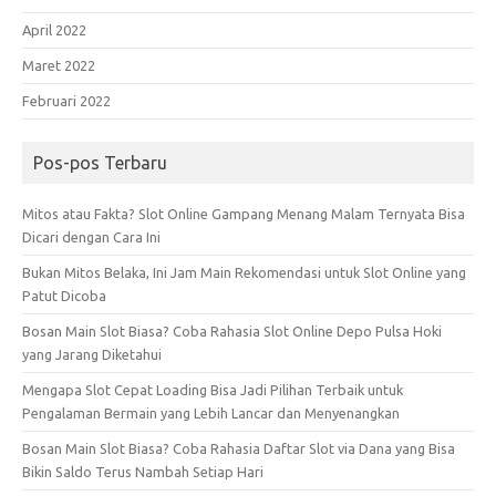
April 2022
Maret 2022
Februari 2022
Pos-pos Terbaru
Mitos atau Fakta? Slot Online Gampang Menang Malam Ternyata Bisa
Dicari dengan Cara Ini
Bukan Mitos Belaka, Ini Jam Main Rekomendasi untuk Slot Online yang
Patut Dicoba
Bosan Main Slot Biasa? Coba Rahasia Slot Online Depo Pulsa Hoki
yang Jarang Diketahui
Mengapa Slot Cepat Loading Bisa Jadi Pilihan Terbaik untuk
Pengalaman Bermain yang Lebih Lancar dan Menyenangkan
Bosan Main Slot Biasa? Coba Rahasia Daftar Slot via Dana yang Bisa
Bikin Saldo Terus Nambah Setiap Hari