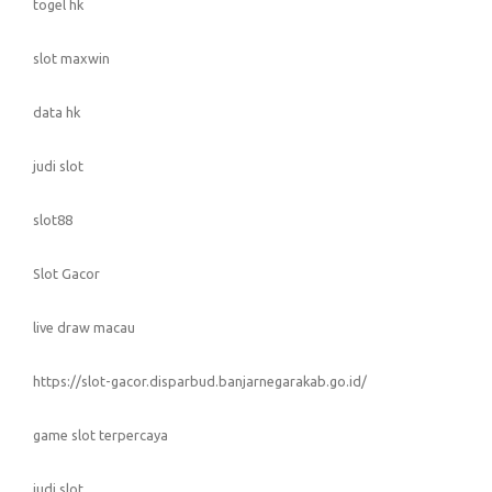
togel hk
slot maxwin
data hk
judi slot
slot88
Slot Gacor
live draw macau
https://slot-gacor.disparbud.banjarnegarakab.go.id/
game slot terpercaya
judi slot