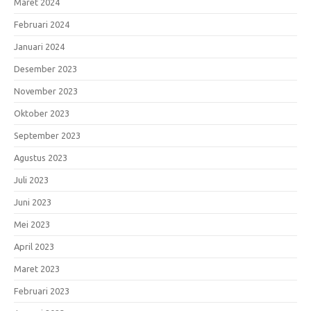
Maret 2024
Februari 2024
Januari 2024
Desember 2023
November 2023
Oktober 2023
September 2023
Agustus 2023
Juli 2023
Juni 2023
Mei 2023
April 2023
Maret 2023
Februari 2023