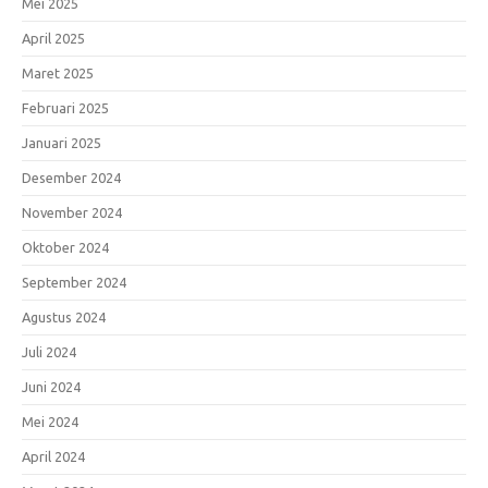
Mei 2025
April 2025
Maret 2025
Februari 2025
Januari 2025
Desember 2024
November 2024
Oktober 2024
September 2024
Agustus 2024
Juli 2024
Juni 2024
Mei 2024
April 2024