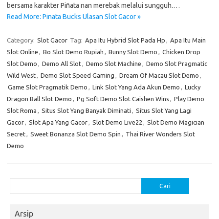
bersama karakter Piñata nan merebak melalui sungguh.…
Read More: Pinata Bucks Ulasan Slot Gacor »
Category:
Slot Gacor
Tag:
Apa Itu Hybrid Slot Pada Hp
,
Apa Itu Main
Slot Online
,
Bo Slot Demo Rupiah
,
Bunny Slot Demo
,
Chicken Drop
Slot Demo
,
Demo All Slot
,
Demo Slot Machine
,
Demo Slot Pragmatic
Wild West
,
Demo Slot Speed Gaming
,
Dream Of Macau Slot Demo
,
Game Slot Pragmatik Demo
,
Link Slot Yang Ada Akun Demo
,
Lucky
Dragon Ball Slot Demo
,
Pg Soft Demo Slot Caishen Wins
,
Play Demo
Slot Roma
,
Situs Slot Yang Banyak Diminati
,
Situs Slot Yang Lagi
Gacor
,
Slot Apa Yang Gacor
,
Slot Demo Live22
,
Slot Demo Magician
Secret
,
Sweet Bonanza Slot Demo Spin
,
Thai River Wonders Slot
Demo
Cari
untuk:
Arsip