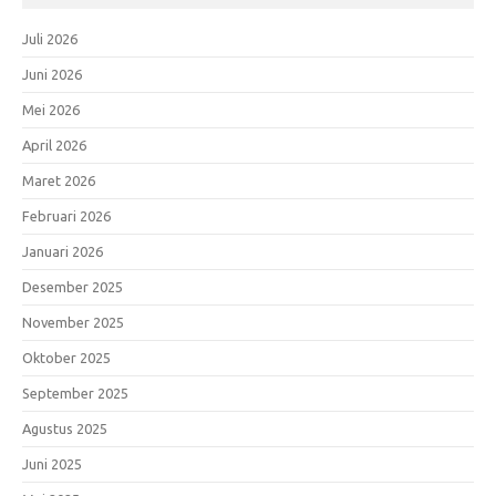
Juli 2026
Juni 2026
Mei 2026
April 2026
Maret 2026
Februari 2026
Januari 2026
Desember 2025
November 2025
Oktober 2025
September 2025
Agustus 2025
Juni 2025