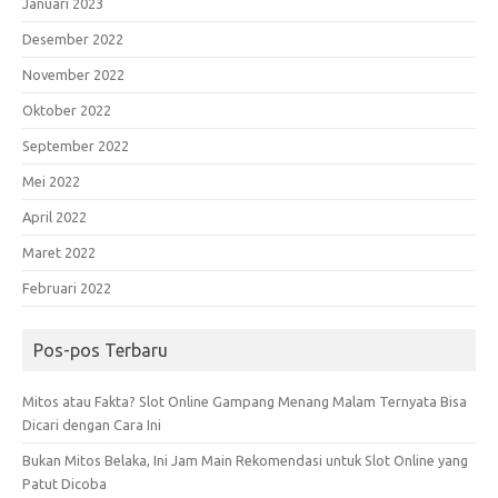
Januari 2023
Desember 2022
November 2022
Oktober 2022
September 2022
Mei 2022
April 2022
Maret 2022
Februari 2022
Pos-pos Terbaru
Mitos atau Fakta? Slot Online Gampang Menang Malam Ternyata Bisa
Dicari dengan Cara Ini
Bukan Mitos Belaka, Ini Jam Main Rekomendasi untuk Slot Online yang
Patut Dicoba