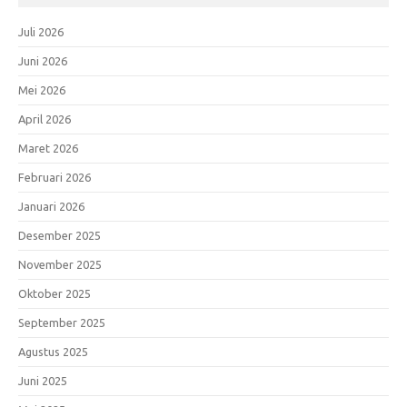
Juli 2026
Juni 2026
Mei 2026
April 2026
Maret 2026
Februari 2026
Januari 2026
Desember 2025
November 2025
Oktober 2025
September 2025
Agustus 2025
Juni 2025