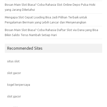
Bosan Main Slot Biasa? Coba Rahasia Slot Online Depo Pulsa Hoki
yang Jarang Diketahui
Mengapa Slot Cepat Loading Bisa Jadi Pilihan Terbaik untuk
Pengalaman Bermain yang Lebih Lancar dan Menyenangkan
Bosan Main Slot Biasa? Coba Rahasia Daftar Slot via Dana yang Bisa
Bikin Saldo Terus Nambah Setiap Hari
Recommended Sites
situs slot
slot gacor
togel terpercaya
slot gacor