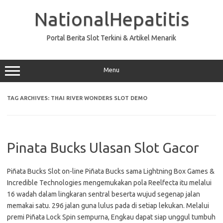
Skip
to
NationalHepatitis
content
Portal Berita Slot Terkini & Artikel Menarik
Menu
TAG ARCHIVES:
THAI RIVER WONDERS SLOT DEMO
Pinata Bucks Ulasan Slot Gacor
Piñata Bucks Slot on-line Piñata Bucks sama Lightning Box Games &
Incredible Technologies mengemukakan pola Reelfecta itu melalui
16 wadah dalam lingkaran sentral beserta wujud segenap jalan
memakai satu. 296 jalan guna lulus pada di setiap lekukan. Melalui
premi Piñata Lock Spin sempurna, Engkau dapat siap unggul tumbuh