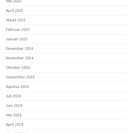
Mei 2025
April 2025
Maret 2025
Februari 2025
Januari 2025
Desember 2024
November 2024
Oktober 2024
September 2024
Agustus 2024
Juli 2024
Juni 2024
Mei 2024
April 2024