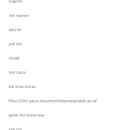
togel hk
slot maxwin
data hk
judi slot
slot88
Slot Gacor
live draw macau
https://slot-gacor.disparbud.banjarnegarakab.go.id/
game slot terpercaya
judi slot