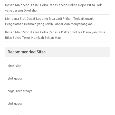
Bosan Main Slot Biasa? Coba Rahasia Slot Online Depo Pulsa Hoki
yang Jarang Diketahui
Mengapa Slot Cepat Loading Bisa Jadi Pilihan Terbaik untuk
Pengalaman Bermain yang Lebih Lancar dan Menyenangkan
Bosan Main Slot Biasa? Coba Rahasia Daftar Slot via Dana yang Bisa
Bikin Saldo Terus Nambah Setiap Hari
Recommended Sites
situs slot
slot gacor
togel terpercaya
slot gacor