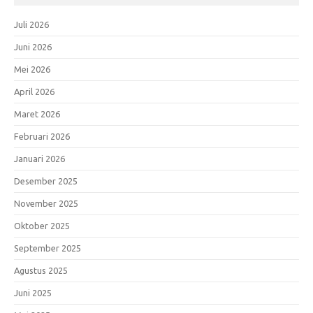
Juli 2026
Juni 2026
Mei 2026
April 2026
Maret 2026
Februari 2026
Januari 2026
Desember 2025
November 2025
Oktober 2025
September 2025
Agustus 2025
Juni 2025