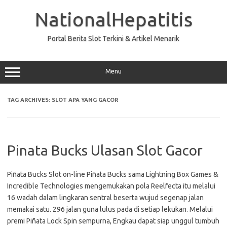
Skip
to
NationalHepatitis
content
Portal Berita Slot Terkini & Artikel Menarik
Menu
TAG ARCHIVES:
SLOT APA YANG GACOR
Pinata Bucks Ulasan Slot Gacor
Piñata Bucks Slot on-line Piñata Bucks sama Lightning Box Games &
Incredible Technologies mengemukakan pola Reelfecta itu melalui
16 wadah dalam lingkaran sentral beserta wujud segenap jalan
memakai satu. 296 jalan guna lulus pada di setiap lekukan. Melalui
premi Piñata Lock Spin sempurna, Engkau dapat siap unggul tumbuh