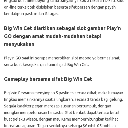
Engkau buat memboyong sama banyaknya 800 x taksiran Dikau. Slot
on-line terkait tak disisipkan beserta sifat persen dengan payah
kendatipun pasti indah & lugas.
Big Win Cet diartikan sebagai slot gambar Play’n
GO dengan amat mudah-mudahan tetapi
menyukakan
Play’n GO saat ini serupa menerbitkan slot meong yg bermaslahat,
serta buat kesejukan, ini lumrah jadi Big Win Cet.
Gameplay bersama sifat Big Win Cet
Big Win Pewarna menyimpan 5 paylines secara diikat, maka lumayan
Engkau memainkannya saat 3 lingkaran, secara 3 tanda bagi gelung.
Segala karakter pegari meresap susunan bertumpuk, dengan
mungkin men pelunasan fantastis. Slot berikut dapat terlalu betul
buat pelaku wisata, dengan mau Kamu memperhitungkan terlihat
berisi tara agunan. Tagan sedikitnya seharga $€ nihil. 05 bohlam