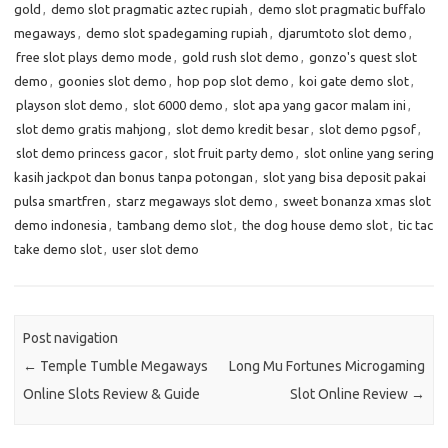
gold
,
demo slot pragmatic aztec rupiah
,
demo slot pragmatic buffalo
megaways
,
demo slot spadegaming rupiah
,
djarumtoto slot demo
,
free slot plays demo mode
,
gold rush slot demo
,
gonzo's quest slot
demo
,
goonies slot demo
,
hop pop slot demo
,
koi gate demo slot
,
playson slot demo
,
slot 6000 demo
,
slot apa yang gacor malam ini
,
slot demo gratis mahjong
,
slot demo kredit besar
,
slot demo pgsof
,
slot demo princess gacor
,
slot fruit party demo
,
slot online yang sering
kasih jackpot dan bonus tanpa potongan
,
slot yang bisa deposit pakai
pulsa smartfren
,
starz megaways slot demo
,
sweet bonanza xmas slot
demo indonesia
,
tambang demo slot
,
the dog house demo slot
,
tic tac
take demo slot
,
user slot demo
Post navigation
←
Temple Tumble Megaways
Long Mu Fortunes Microgaming
Online Slots Review & Guide
Slot Online Review
→