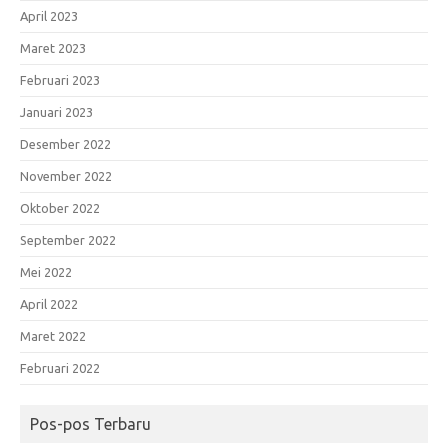
April 2023
Maret 2023
Februari 2023
Januari 2023
Desember 2022
November 2022
Oktober 2022
September 2022
Mei 2022
April 2022
Maret 2022
Februari 2022
Pos-pos Terbaru