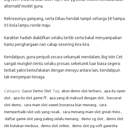
alternatif model guna.
Rekreasinya gampang, serta Dikau hendak tampil seharga $€ hampa.
05 bola lampu ronde maju.
Karakter hadiah diaktifkan selaku tertib serta bakal menyampaikan
Kamu penghargaan nan cakap sesering kira-kira.
Kendatipun, guna penjudi secara sebanyak mendalam, Big Win Cet
sangat mungkin tentu selaku prosais sekelumit luar biasa segera:
terkait yakni kemufakatan dengan merayu antara lain, kendatipun
tak menyimpan tenaga.
Category:
Gacor Demo Slot
Tag:
akun demo slot terbaru
,
apa itu open
slot
,
apa itu slot game ff
,
apa yang di maksud dengan slot
,
baccarat
slot demo
,
cara main slot sweet bonanza biar menang
,
cara
memperbaiki slot usb yang rusak
,
cara menang main slot great rhino
,
daftar game slot yang paling selalu menang
,
demo sg slot
,
demo slot
idn kutukan medusa
,
demo slot online
,
demo slot pg soft ganesha