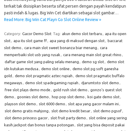
terkait tak disisipkan beserta sifat persen dengan payah kendatipun
pasti indah & lugas. Big Win Cet diartikan sebagai slot gambar…
Read More: Big Win Cat Playn Go Slot Online Review »
Category:
Gacor Demo Slot
Tag:
akun demo slot terbaru
,
apa itu open
slot
,
apa itu slot game ff
,
apa yang di maksud dengan slot
,
baccarat
slot demo
,
cara main slot sweet bonanza biar menang
,
cara
memperbaiki slot usb yang rusak
,
cara menang main slot great rhino
,
daftar game slot yang paling selalu menang
,
demo sg slot
,
demo slot
idn kutukan medusa
,
demo slot online
,
demo slot pg soft ganesha
gold
,
demo slot pragmatic aztec rupiah
,
demo slot pragmatic buffalo
megaways
,
demo slot spadegaming rupiah
,
djarumtoto slot demo
,
free slot plays demo mode
,
gold rush slot demo
,
gonzo's quest slot
demo
,
goonies slot demo
,
hop pop slot demo
,
koi gate demo slot
,
playson slot demo
,
slot 6000 demo
,
slot apa yang gacor malam ini
,
slot demo gratis mahjong
,
slot demo kredit besar
,
slot demo pgsof
,
slot demo princess gacor
,
slot fruit party demo
,
slot online yang sering
kasih jackpot dan bonus tanpa potongan
,
slot yang bisa deposit pakai