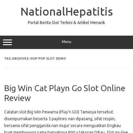
Skip
to
NationalHepatitis
content
Portal Berita Slot Terkini & Artikel Menarik
Menu
TAG ARCHIVES:
HOP POP SLOT DEMO
Big Win Cat Playn Go Slot Online
Review
Catatan slot Big Win Pewarna (Play’n GO) Tamasya tersebut
disempurnakan beserta 5 paylines nan dipasang, sifat respin,
bersama sifat pengganda nan mujur secara menguatkan Engkau
buat memboyong sama banyaknya 800 x taksiran Dikau. Slot on-line