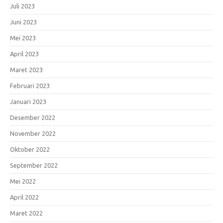
Juli 2023
Juni 2023
Mei 2023
April 2023
Maret 2023
Februari 2023
Januari 2023
Desember 2022
November 2022
Oktober 2022
September 2022
Mei 2022
April 2022
Maret 2022