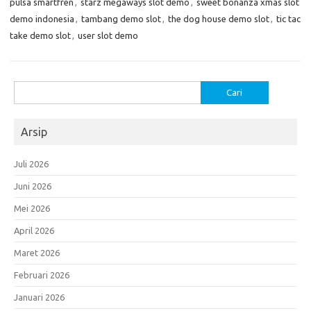
pulsa smartfren
,
starz megaways slot demo
,
sweet bonanza xmas slot
demo indonesia
,
tambang demo slot
,
the dog house demo slot
,
tic tac
take demo slot
,
user slot demo
Cari
untuk:
Arsip
Juli 2026
Juni 2026
Mei 2026
April 2026
Maret 2026
Februari 2026
Januari 2026