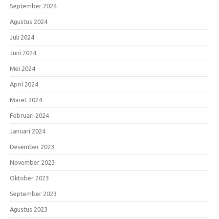
September 2024
Agustus 2024
Juli 2024
Juni 2024
Mei 2024
April 2024
Maret 2024
Februari 2024
Januari 2024
Desember 2023
November 2023
Oktober 2023
September 2023
Agustus 2023