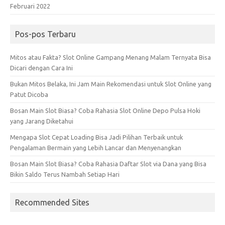
Februari 2022
Pos-pos Terbaru
Mitos atau Fakta? Slot Online Gampang Menang Malam Ternyata Bisa
Dicari dengan Cara Ini
Bukan Mitos Belaka, Ini Jam Main Rekomendasi untuk Slot Online yang
Patut Dicoba
Bosan Main Slot Biasa? Coba Rahasia Slot Online Depo Pulsa Hoki
yang Jarang Diketahui
Mengapa Slot Cepat Loading Bisa Jadi Pilihan Terbaik untuk
Pengalaman Bermain yang Lebih Lancar dan Menyenangkan
Bosan Main Slot Biasa? Coba Rahasia Daftar Slot via Dana yang Bisa
Bikin Saldo Terus Nambah Setiap Hari
Recommended Sites