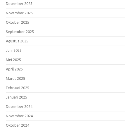
Desember 2025
November 2025
Oktober 2025
September 2025
Agustus 2025
Juni 2025
Mei 2025
April 2025
Maret 2025
Februari 2025
Januari 2025
Desember 2024
November 2024
Oktober 2024