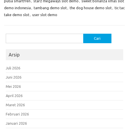
pulsa smartfren
,
starz megaways slot demo
,
sweet bonanza xmas slot
demo indonesia
,
tambang demo slot
,
the dog house demo slot
,
tic tac
take demo slot
,
user slot demo
Cari
untuk:
Arsip
Juli 2026
Juni 2026
Mei 2026
April 2026
Maret 2026
Februari 2026
Januari 2026