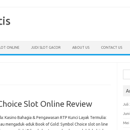
is
SLOT ONLINE
JUDI SLOT GACOR
ABOUT US
CONTACT US
Cari
untu
A
Choice Slot Online Review
Juli
Jun
da: Kasino Bahagia & Pengawasan RTP Kunci Layak Termulia:
Mei
gkau mengaduk-aduk Book of Gold: Symbol Choice slot on line