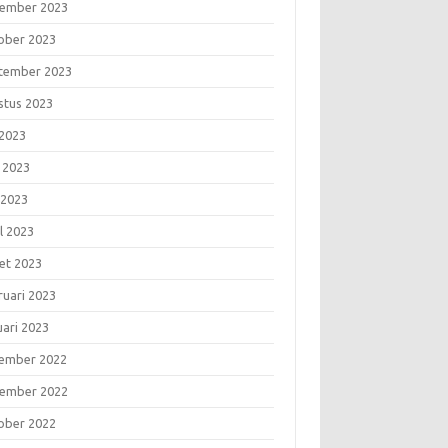
ember 2023
ober 2023
tember 2023
stus 2023
 2023
i 2023
 2023
l 2023
et 2023
ruari 2023
uari 2023
ember 2022
ember 2022
ober 2022