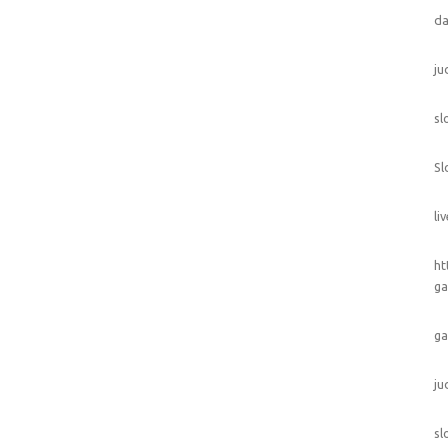
da
ju
sl
Sl
li
ht
ga
ga
ju
sl