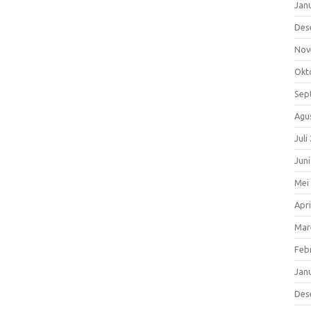
Jan
Des
Nov
Okt
Sep
Agu
Juli
Jun
Mei
Apri
Mar
Feb
Jan
Des