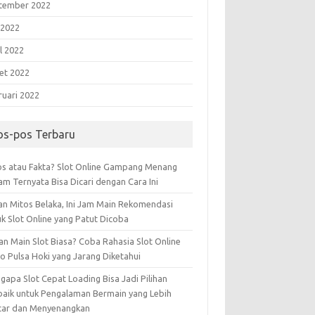
tember 2022
 2022
l 2022
et 2022
ruari 2022
os-pos Terbaru
os atau Fakta? Slot Online Gampang Menang
am Ternyata Bisa Dicari dengan Cara Ini
an Mitos Belaka, Ini Jam Main Rekomendasi
uk Slot Online yang Patut Dicoba
an Main Slot Biasa? Coba Rahasia Slot Online
o Pulsa Hoki yang Jarang Diketahui
gapa Slot Cepat Loading Bisa Jadi Pilihan
baik untuk Pengalaman Bermain yang Lebih
car dan Menyenangkan