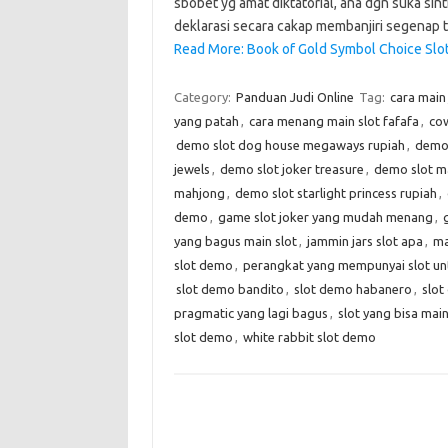
sbobet yg amat diktatorial, ana dgn suka si
deklarasi secara cakap membanjiri segenap 
Read More: Book of Gold Symbol Choice Slo
Category:
Panduan Judi Online
Tag:
cara main 
yang patah
,
cara menang main slot fafafa
,
co
demo slot dog house megaways rupiah
,
demo 
jewels
,
demo slot joker treasure
,
demo slot m
mahjong
,
demo slot starlight princess rupiah
,
demo
,
game slot joker yang mudah menang
,
yang bagus main slot
,
jammin jars slot apa
,
ma
slot demo
,
perangkat yang mempunyai slot u
slot demo bandito
,
slot demo habanero
,
slot
pragmatic yang lagi bagus
,
slot yang bisa ma
slot demo
,
white rabbit slot demo