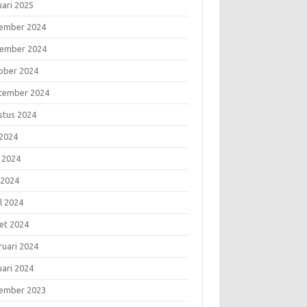
uari 2025
ember 2024
ember 2024
ober 2024
tember 2024
stus 2024
 2024
i 2024
 2024
l 2024
et 2024
ruari 2024
uari 2024
ember 2023