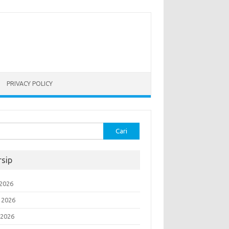
PRIVACY POLICY
k:
rsip
 2026
i 2026
 2026