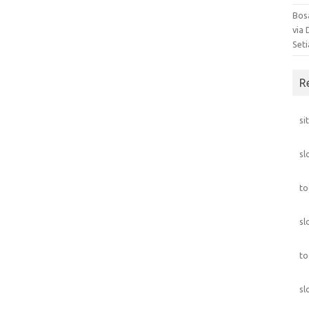
Bos
via
Seti
R
si
sl
to
sl
to
sl