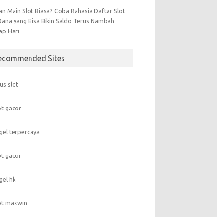
an Main Slot Biasa? Coba Rahasia Daftar Slot
 Dana yang Bisa Bikin Saldo Terus Nambah
ap Hari
ecommended Sites
tus slot
ot gacor
gel terpercaya
ot gacor
gel hk
ot maxwin