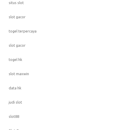
situs slot
slot gacor
togel terpercaya
slot gacor
togel hk
slot maxwin
data hk
judi slot
slot88