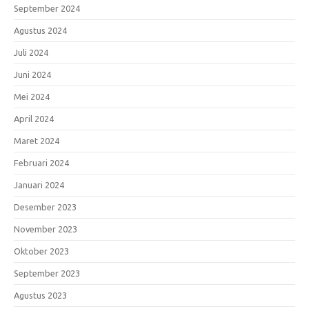
September 2024
Agustus 2024
Juli 2024
Juni 2024
Mei 2024
April 2024
Maret 2024
Februari 2024
Januari 2024
Desember 2023
November 2023
Oktober 2023
September 2023
Agustus 2023