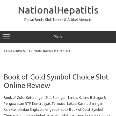
Skip
to
NationalHepatitis
content
Portal Berita Slot Terkini & Artikel Menarik
Menu
TAG ARCHIVES:
HARI YANG BAGUS MAIN SLOT
Book of Gold Symbol Choice Slot
Online Review
Book of Gold: Keterangan Slot Saringan Tanda: Kasino Bahagia &
Pengawasan RTP Kunci Layak Termulia: Lokasi Kasino Saringan
Karakter Jikalau Engkau mengaduk-aduk Book of Gold: Symbol
Choice slot on line sbobet yg amat diktatorial, ana dgn suka sinting