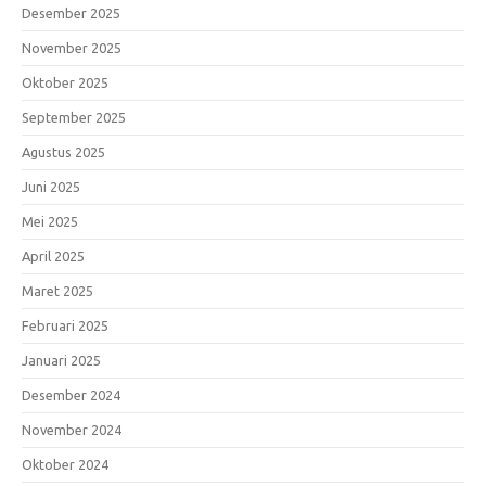
Desember 2025
November 2025
Oktober 2025
September 2025
Agustus 2025
Juni 2025
Mei 2025
April 2025
Maret 2025
Februari 2025
Januari 2025
Desember 2024
November 2024
Oktober 2024