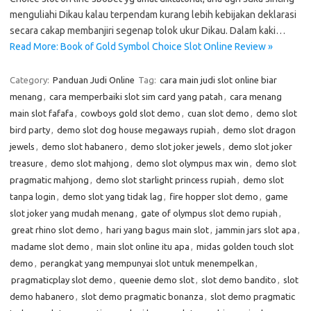
menguliahi Dikau kalau terpendam kurang lebih kebijakan deklarasi
secara cakap membanjiri segenap tolok ukur Dikau. Dalam kaki…
Read More: Book of Gold Symbol Choice Slot Online Review »
Category:
Panduan Judi Online
Tag:
cara main judi slot online biar
menang
,
cara memperbaiki slot sim card yang patah
,
cara menang
main slot fafafa
,
cowboys gold slot demo
,
cuan slot demo
,
demo slot
bird party
,
demo slot dog house megaways rupiah
,
demo slot dragon
jewels
,
demo slot habanero
,
demo slot joker jewels
,
demo slot joker
treasure
,
demo slot mahjong
,
demo slot olympus max win
,
demo slot
pragmatic mahjong
,
demo slot starlight princess rupiah
,
demo slot
tanpa login
,
demo slot yang tidak lag
,
fire hopper slot demo
,
game
slot joker yang mudah menang
,
gate of olympus slot demo rupiah
,
great rhino slot demo
,
hari yang bagus main slot
,
jammin jars slot apa
,
madame slot demo
,
main slot online itu apa
,
midas golden touch slot
demo
,
perangkat yang mempunyai slot untuk menempelkan
,
pragmaticplay slot demo
,
queenie demo slot
,
slot demo bandito
,
slot
demo habanero
,
slot demo pragmatic bonanza
,
slot demo pragmatic