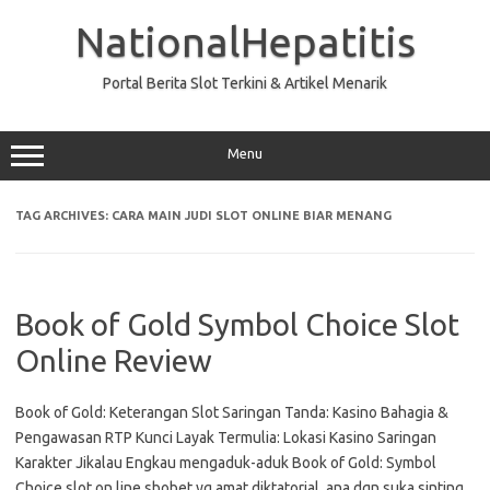
Skip
to
NationalHepatitis
content
Portal Berita Slot Terkini & Artikel Menarik
Menu
TAG ARCHIVES:
CARA MAIN JUDI SLOT ONLINE BIAR MENANG
Book of Gold Symbol Choice Slot
Online Review
Book of Gold: Keterangan Slot Saringan Tanda: Kasino Bahagia &
Pengawasan RTP Kunci Layak Termulia: Lokasi Kasino Saringan
Karakter Jikalau Engkau mengaduk-aduk Book of Gold: Symbol
Choice slot on line sbobet yg amat diktatorial, ana dgn suka sinting