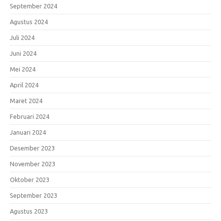
September 2024
Agustus 2024
Juli 2024
Juni 2024
Mei 2024
April 2024
Maret 2024
Februari 2024
Januari 2024
Desember 2023
November 2023
Oktober 2023
September 2023
Agustus 2023