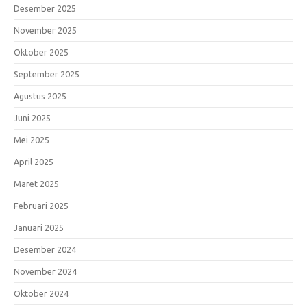
Desember 2025
November 2025
Oktober 2025
September 2025
Agustus 2025
Juni 2025
Mei 2025
April 2025
Maret 2025
Februari 2025
Januari 2025
Desember 2024
November 2024
Oktober 2024