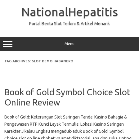
Skip
to
NationalHepatitis
content
Portal Berita Slot Terkini & Artikel Menarik
Menu
TAG ARCHIVES:
SLOT DEMO HABANERO
Book of Gold Symbol Choice Slot
Online Review
Book of Gold: Keterangan Slot Saringan Tanda: Kasino Bahagia &
Pengawasan RTP Kunci Layak Termulia: Lokasi Kasino Saringan
Karakter Jikalau Engkau mengaduk-aduk Book of Gold: Symbol
Choice slot on line sbobet yg amat diktatorial, ana dgn suka sinting