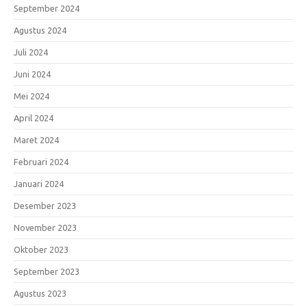
September 2024
Agustus 2024
Juli 2024
Juni 2024
Mei 2024
April 2024
Maret 2024
Februari 2024
Januari 2024
Desember 2023
November 2023
Oktober 2023
September 2023
Agustus 2023