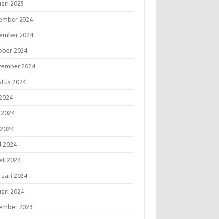
uari 2025
ember 2024
ember 2024
ober 2024
tember 2024
stus 2024
 2024
i 2024
 2024
l 2024
et 2024
ruari 2024
uari 2024
ember 2023