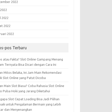
tember 2022
 2022
l 2022
et 2022
ruari 2022
os-pos Terbaru
os atau Fakta? Slot Online Gampang Menang
am Ternyata Bisa Dicari dengan Cara Ini
an Mitos Belaka, Ini Jam Main Rekomendasi
uk Slot Online yang Patut Dicoba
an Main Slot Biasa? Coba Rahasia Slot Online
o Pulsa Hoki yang Jarang Diketahui
gapa Slot Cepat Loading Bisa Jadi Pilihan
baik untuk Pengalaman Bermain yang Lebih
car dan Menyenangkan