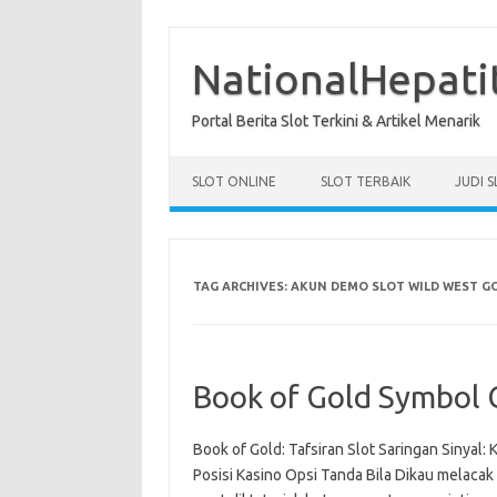
Skip
to
content
NationalHepatit
Portal Berita Slot Terkini & Artikel Menarik
SLOT ONLINE
SLOT TERBAIK
JUDI 
TAG ARCHIVES:
AKUN DEMO SLOT WILD WEST G
Book of Gold Symbol 
Book of Gold: Tafsiran Slot Saringan Sinyal
Posisi Kasino Opsi Tanda Bila Dikau melacak 