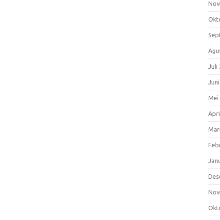
Nov
Okt
Sep
Agu
Juli
Jun
Mei
Apri
Mar
Feb
Jan
Des
Nov
Okt