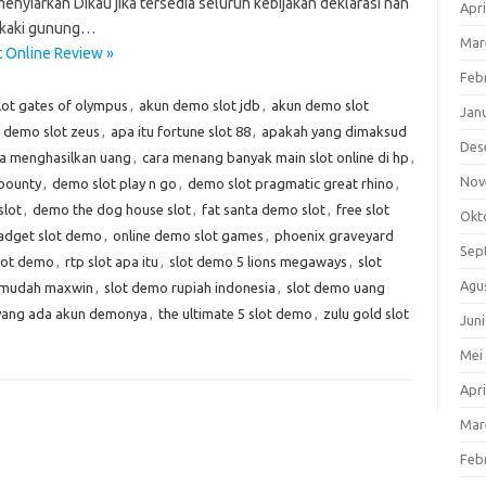
menyiarkan Dikau jika tersedia seluruh kebijakan deklarasi nan
Apri
t kaki gunung…
Mar
t Online Review »
Feb
ot gates of olympus
,
akun demo slot jdb
,
akun demo slot
Jan
 demo slot zeus
,
apa itu fortune slot 88
,
apakah yang dimaksud
Des
isa menghasilkan uang
,
cara menang banyak main slot online di hp
,
Nov
 bounty
,
demo slot play n go
,
demo slot pragmatic great rhino
,
lot
,
demo the dog house slot
,
fat santa demo slot
,
free slot
Okt
adget slot demo
,
online demo slot games
,
phoenix graveyard
Sep
slot demo
,
rtp slot apa itu
,
slot demo 5 lions megaways
,
slot
Agu
 mudah maxwin
,
slot demo rupiah indonesia
,
slot demo uang
 yang ada akun demonya
,
the ultimate 5 slot demo
,
zulu gold slot
Jun
Mei
Apri
Mar
Feb