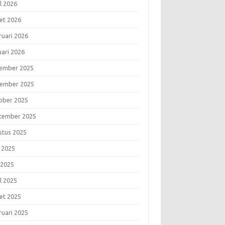
l 2026
et 2026
ruari 2026
uari 2026
ember 2025
ember 2025
ober 2025
tember 2025
stus 2025
i 2025
 2025
l 2025
et 2025
ruari 2025