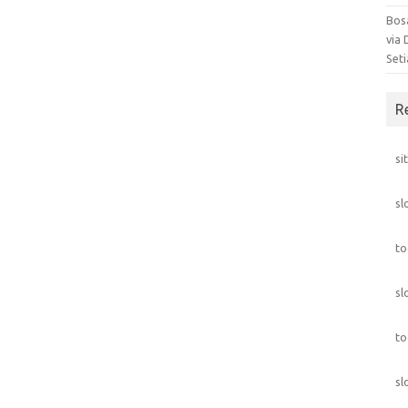
Bos
via
Seti
R
si
sl
to
sl
to
sl