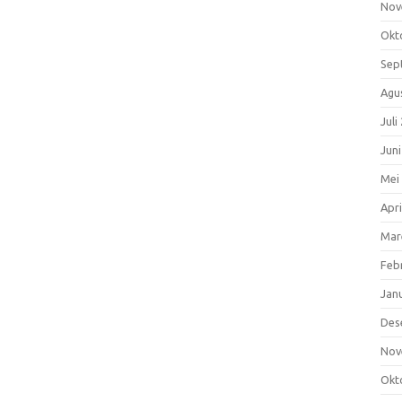
Nov
Okt
Sep
Agu
Juli
Jun
Mei
Apri
Mar
Feb
Jan
Des
Nov
Okt