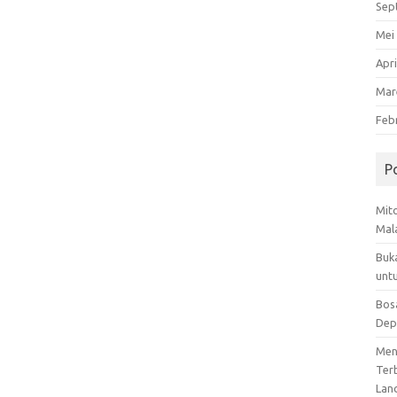
Sep
Mei
Apri
Mar
Feb
P
Mit
Mal
Buk
unt
Bos
Dep
Men
Ter
Lan