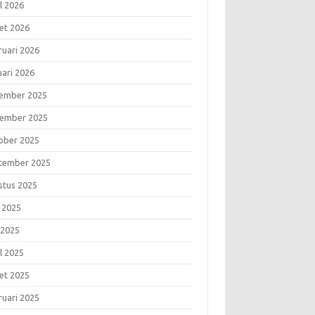
l 2026
et 2026
ruari 2026
uari 2026
ember 2025
ember 2025
ober 2025
tember 2025
stus 2025
i 2025
 2025
l 2025
et 2025
ruari 2025