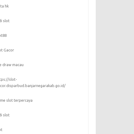
ta hk
di slot
ot88
ot Gacor
ve draw macau
tps://slot-
cor.disparbud.banjarnegarakab.go.id/
me slot terpercaya
di slot
ot