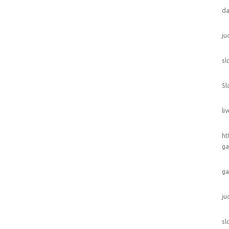
da
ju
sl
Sl
li
ht
ga
ga
ju
sl