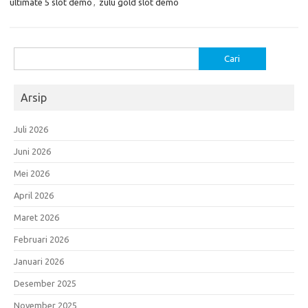
ultimate 5 slot demo
,
zulu gold slot demo
Cari
untuk:
Arsip
Juli 2026
Juni 2026
Mei 2026
April 2026
Maret 2026
Februari 2026
Januari 2026
Desember 2025
November 2025