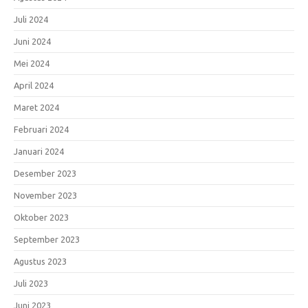
Juli 2024
Juni 2024
Mei 2024
April 2024
Maret 2024
Februari 2024
Januari 2024
Desember 2023
November 2023
Oktober 2023
September 2023
Agustus 2023
Juli 2023
Juni 2023