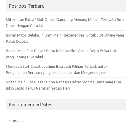
Pos-pos Terbaru
Mitos atau Fakta? Slot Online Gampang Menang Malam Ternyata Bisa
Dicari dengan Cara Ini
Bukan Mitos Belaka, Ini Jam Main Rekomendasi untuk Slot Online yang
Patut Dicoba
Bosan Main Slot Biasa? Coba Rahasia Slot Online Depo Pulsa Hoki
yang Jarang Diketahui
Mengapa Slot Cepat Loading Bisa Jadi Pilihan Terbaik untuk
Pengalaman Bermain yang Lebih Lancar dan Menyenangkan
Bosan Main Slot Biasa? Coba Rahasia Daftar Slot via Dana yang Bisa
Bikin Saldo Terus Nambah Setiap Hari
Recommended Sites
situs slot