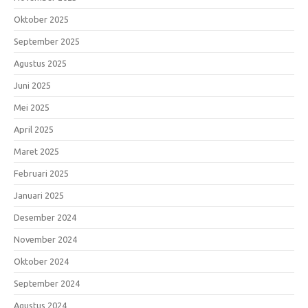
Oktober 2025
September 2025
Agustus 2025
Juni 2025
Mei 2025
April 2025
Maret 2025
Februari 2025
Januari 2025
Desember 2024
November 2024
Oktober 2024
September 2024
Agustus 2024