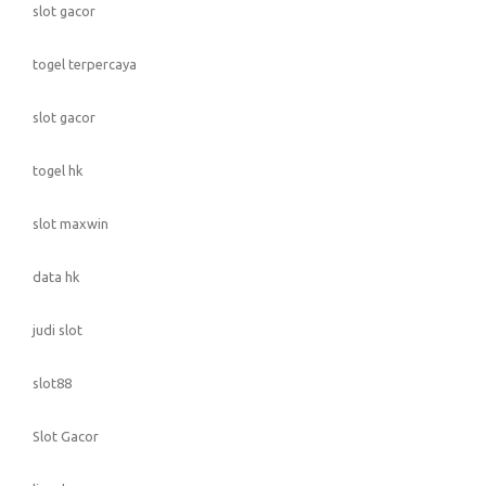
slot gacor
togel terpercaya
slot gacor
togel hk
slot maxwin
data hk
judi slot
slot88
Slot Gacor