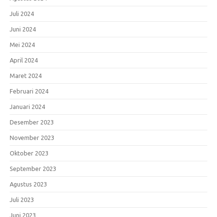
Juli 2024
Juni 2024
Mei 2024
April 2024
Maret 2024
Februari 2024
Januari 2024
Desember 2023
November 2023
Oktober 2023
September 2023
Agustus 2023
Juli 2023
Juni 2023