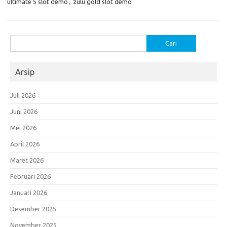
ultimate 5 slot demo
,
zulu gold slot demo
Cari
untuk:
Arsip
Juli 2026
Juni 2026
Mei 2026
April 2026
Maret 2026
Februari 2026
Januari 2026
Desember 2025
November 2025