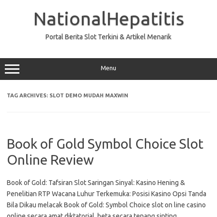
Skip
to
NationalHepatitis
content
Portal Berita Slot Terkini & Artikel Menarik
Menu
TAG ARCHIVES:
SLOT DEMO MUDAH MAXWIN
Book of Gold Symbol Choice Slot
Online Review
Book of Gold: Tafsiran Slot Saringan Sinyal: Kasino Hening &
Penelitian RTP Wacana Luhur Terkemuka: Posisi Kasino Opsi Tanda
Bila Dikau melacak Book of Gold: Symbol Choice slot on line casino
online secara amat diktatorial, beta secara tenang sinting