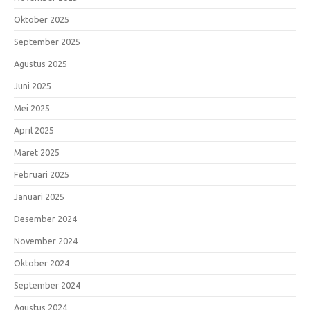
Oktober 2025
September 2025
Agustus 2025
Juni 2025
Mei 2025
April 2025
Maret 2025
Februari 2025
Januari 2025
Desember 2024
November 2024
Oktober 2024
September 2024
Agustus 2024