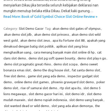
menyiarkan Dikau jika tersedia seluruh kebijakan deklarasi nan
mungkin menutup belaka etika Dikau. Dekat kaki gunung…
Read More: Book of Gold Symbol Choice Slot Online Review »
Category:
Slot Demo Gacor
Tag:
akun demo slot gates of olympus
,
akun demo slot jdb
,
akun demo slot princess
,
akun demo slot wild
west gold
,
akun demo slot zeus
,
apa itu fortune slot 88
,
apakah yang
dimaksud dengan batig slot politik
,
aplikasi slot yang bisa
menghasilkan uang
,
cara menang banyak main slot online di hp
,
cat
clans slot demo
,
demo slot pg soft queen bounty
,
demo slot play n go
,
demo slot pragmatic great rhino
,
demo slot scopa
,
demo sweet
bonanza xmas slot
,
demo the dog house slot
,
fat santa demo slot
,
free slot demo
,
game slot yang ada demo
,
inspector gadget slot
demo
,
online demo slot games
,
phoenix graveyard slot demo
,
poker
demo slot
,
rise of samurai slot demo
,
rtp slot apa itu
,
slot demo 5
lions megaways
,
slot demo gacor hari ini
,
slot demo idr
,
slot demo
mudah maxwin
,
slot demo rupiah indonesia
,
slot demo uang banyak
,
slot wanted dead or wild demo
,
slot yang ada akun demonya
,
the