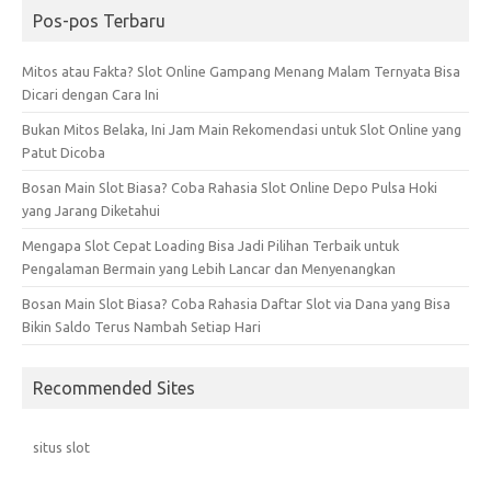
Pos-pos Terbaru
Mitos atau Fakta? Slot Online Gampang Menang Malam Ternyata Bisa
Dicari dengan Cara Ini
Bukan Mitos Belaka, Ini Jam Main Rekomendasi untuk Slot Online yang
Patut Dicoba
Bosan Main Slot Biasa? Coba Rahasia Slot Online Depo Pulsa Hoki
yang Jarang Diketahui
Mengapa Slot Cepat Loading Bisa Jadi Pilihan Terbaik untuk
Pengalaman Bermain yang Lebih Lancar dan Menyenangkan
Bosan Main Slot Biasa? Coba Rahasia Daftar Slot via Dana yang Bisa
Bikin Saldo Terus Nambah Setiap Hari
Recommended Sites
situs slot