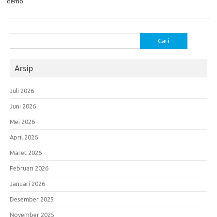
demo
Cari
untuk:
Arsip
Juli 2026
Juni 2026
Mei 2026
April 2026
Maret 2026
Februari 2026
Januari 2026
Desember 2025
November 2025