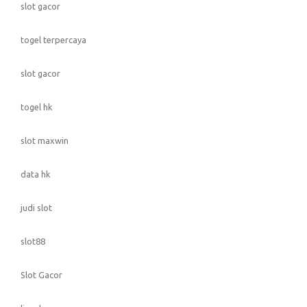
slot gacor
togel terpercaya
slot gacor
togel hk
slot maxwin
data hk
judi slot
slot88
Slot Gacor