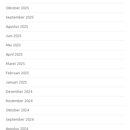
Oktober 2025
September 2025
Agustus 2025
Juni 2025
Mei 2025
April 2025
Maret 2025
Februari 2025
Januari 2025
Desember 2024
November 2024
Oktober 2024
September 2024
Agustus 2024