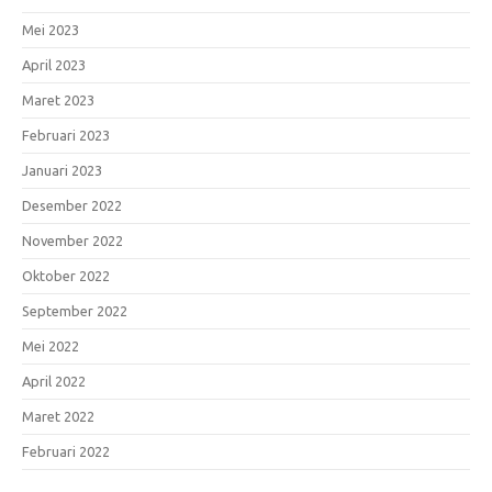
Mei 2023
April 2023
Maret 2023
Februari 2023
Januari 2023
Desember 2022
November 2022
Oktober 2022
September 2022
Mei 2022
April 2022
Maret 2022
Februari 2022