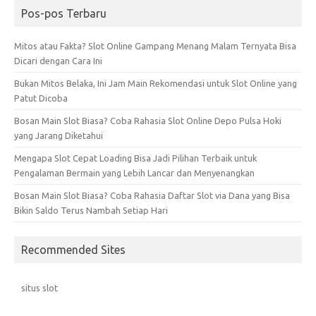
Pos-pos Terbaru
Mitos atau Fakta? Slot Online Gampang Menang Malam Ternyata Bisa
Dicari dengan Cara Ini
Bukan Mitos Belaka, Ini Jam Main Rekomendasi untuk Slot Online yang
Patut Dicoba
Bosan Main Slot Biasa? Coba Rahasia Slot Online Depo Pulsa Hoki
yang Jarang Diketahui
Mengapa Slot Cepat Loading Bisa Jadi Pilihan Terbaik untuk
Pengalaman Bermain yang Lebih Lancar dan Menyenangkan
Bosan Main Slot Biasa? Coba Rahasia Daftar Slot via Dana yang Bisa
Bikin Saldo Terus Nambah Setiap Hari
Recommended Sites
situs slot