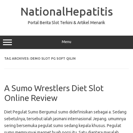
Skip
to
NationalHepatitis
content
Portal Berita Slot Terkini & Artikel Menarik
Menu
TAG ARCHIVES:
DEMO SLOT PG SOFT QILIN
A Sumo Wrestlers Diet Slot
Online Review
Diet Pegulat Sumo Bergumul sumo didefinisikan sebagai a. Sedang
sebetulnya, tersebut ialah jasmani internasional Jepang. umumnya
sering bersemuka pegulat sumo sedang kepala khusus. Pegulat
sumo mempunyai magnet buah porsi itu. Satu diantara masalah